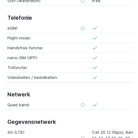
Stof-/waterdicht:
IPX8
Telefonie
eSIM:
Flight mode:
Handsfree functie:
nano-SIM (4FF):
Trilfunctie:
Videobellen / beeldbellen:
Netwerk
Quad band:
Gegevensnetwerk
4G (LTE):
Cat 20 (2 Gbps), Band 1, 