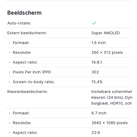
Beeldscherm
Auto-rotate:
Extern beeldscherm:
Super AMOLED
Formaat:
1.9 inch
Resolutie:
260 x 512 pixels
Aspect ratio:
16:8.1
Pixels Per Inch (PPI):
302
Screen-to-body ratio:
15.4%
Kleurenbeeldscherm:
Instelbare schermhelder
kleuren (24 bits), Dyn
buigbaar, HDR10, sche
Formaat:
6.7 inch
Resolutie:
2640 x 1080 pixels
Aspect ratio:
22:9