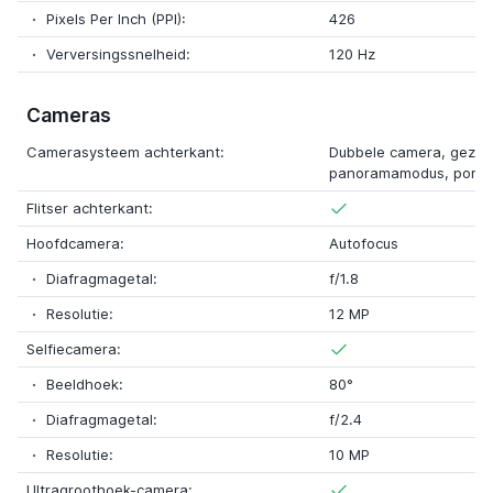
Pixels Per Inch (PPI):
426
Verversingssnelheid:
120 Hz
Cameras
Camerasysteem achterkant:
Dubbele camera, gezic
panoramamodus, portr
Flitser achterkant:
Hoofdcamera:
Autofocus
Diafragmagetal:
f/1.8
Resolutie:
12 MP
Selfiecamera:
Beeldhoek:
80°
Diafragmagetal:
f/2.4
Resolutie:
10 MP
Ultragroothoek-camera: