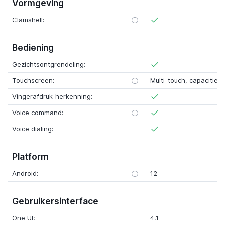
Vormgeving
Clamshell:
Bediening
Gezichtsontgrendeling:
Touchscreen:
Multi-touch, capacitief
Vingerafdruk-herkenning:
Voice command:
Voice dialing:
Platform
Android:
12
Gebruikersinterface
One UI:
4.1