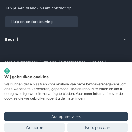
Heb je een vraag? Neem contact op
Hulp en ondersteuning
Bedrijf
Mobiele telefoons
/
Sim only
/
Smartphones
/
Tablets
/
Smartwatches
/
Fitness trackers
/
Draadloze oordopjes
/
Bluetooth trackers
/
Opladers
/
Powerbanks
/
MiFi routers
Wij gebruiken cookies
Samsung Galaxy
/
Apple iPhone
/
Klaptelefoons
/
We kunnen deze plaatsen voor analyse van onze bezoekersgegevens, om
Gamingtelefoons
/
Foldables
/
Robuuste telefoons
/
onze website te verbeteren, gepersonaliseerde inhoud te tonen en om u
Seniorentelefoons
/
Waterdichte telefoons
/
Refurbished
een geweldige website-ervaring te bieden. Voor meer informatie over de
cookies die we gebruiken opent u de instellingen.
Accepteer alles
Made with
in Europe
Weigeren
Nee, pas aan
Vermelde producten
© 2002 - 2026. Alle rechten voorbehouden