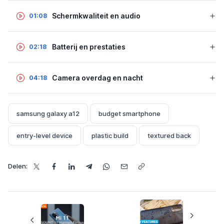
Schermkwaliteit en audio
01:08
Batterij en prestaties
02:18
Camera overdag en nacht
04:18
samsung galaxy a12
budget smartphone
entry-level device
plastic build
textured back
Delen: