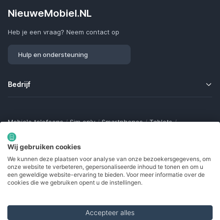
NieuweMobiel.NL
Heb je een vraag? Neem contact op
Hulp en ondersteuning
Bedrijf
Mobiele telefoons
/
Sim only
/
Smartphones
/
Tablets
/
Smartwatches
/
Fitness trackers
/
Draadloze oordopjes
/
Bluetooth trackers
/
Opladers
/
Powerbanks
/
MiFi routers
Wij gebruiken cookies
Samsung Galaxy
/
Apple iPhone
/
Klaptelefoons
/
We kunnen deze plaatsen voor analyse van onze bezoekersgegevens, om
Gamingtelefoons
/
Foldables
/
Robuuste telefoons
/
onze website te verbeteren, gepersonaliseerde inhoud te tonen en om u
Seniorentelefoons
/
Waterdichte telefoons
/
Refurbished
een geweldige website-ervaring te bieden. Voor meer informatie over de
cookies die we gebruiken opent u de instellingen.
Accepteer alles
Made with
in Europe