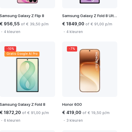
Samsung Galaxy Z Flip 8
Samsung Galaxy Z Fold 8 Ultra
€ 956,55
€ 1849,00
of € 39,50 p/m
of € 91,00 p/m
4 kleuren
4 kleuren
-10%
-7%
Gratis Google AI Pro
Samsung Galaxy Z Fold 8
Honor 600
€ 1872,20
€ 419,00
of € 91,00 p/m
of € 19,50 p/m
6 kleuren
3 kleuren