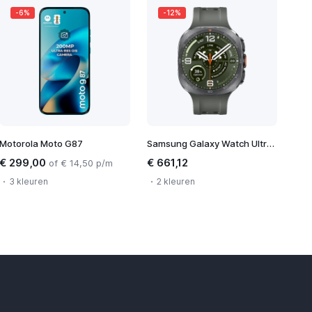
-6%
-12%
Motorola Moto G87
Samsung Galaxy Watch Ultra 2
€ 299,00
€ 661,12
of € 14,50 p/m
3 kleuren
2 kleuren