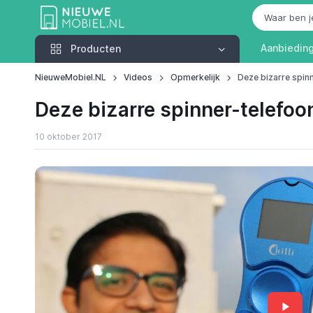
Producten
Aanbiedin
Producten
NieuweMobiel.NL
Videos
Opmerkelijk
Deze bizarre spinne
Deze bizarre spinner-telefoon i
10 oktober 2017