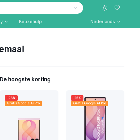
ly
Keuzehulp
Nederlands
llemaal
De hoogste korting
-26%
-16%
Gratis Google AI Pro
Gratis Google AI Pro