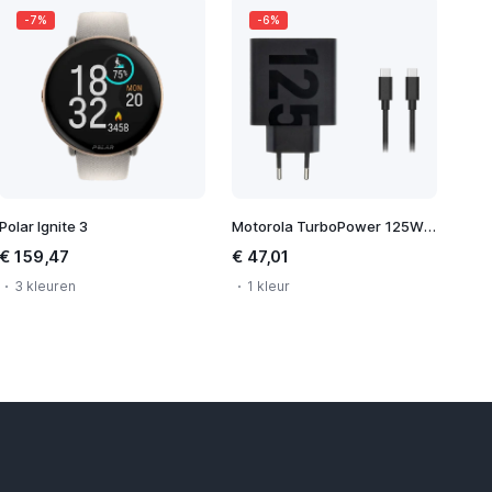
-7%
-6%
Polar Ignite 3
Motorola TurboPower 125W Wall Charger
€ 159,47
€ 47,01
3 kleuren
1 kleur