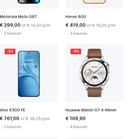
Motorola Moto G87
Honor 600
€ 299,00
€ 419,00
of € 14,50 p/m
of € 19,50 p/m
2 kleuren
3 kleuren
-5%
-8%
Vivo X300 FE
Huawei Watch GT 4 46mm
€ 761,00
€ 109,90
of € 36,25 p/m
2 kleuren
4 kleuren