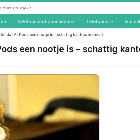
gen
Telefoon met abonnement
Telefoons
Sim on
kt dat AirPods een nootje is – schattig kantoormoment
Pods een nootje is – schattig ka