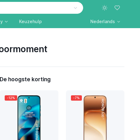
ly
Keuzehulp
Nederlands
ntoormoment
De hoogste korting
-12%
-7%