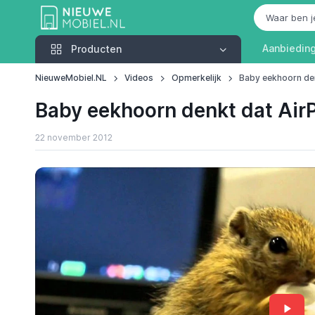
Producten
Aanbiedin
Producten
NieuweMobiel.NL
Videos
Opmerkelijk
Baby eekhoorn den
Baby eekhoorn denkt dat Air
22 november 2012