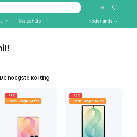
ly
Keuzehulp
Nederlands
il!
De hoogste korting
-25%
-20%
Gratis Google AI Pro
Gratis Google AI Pro