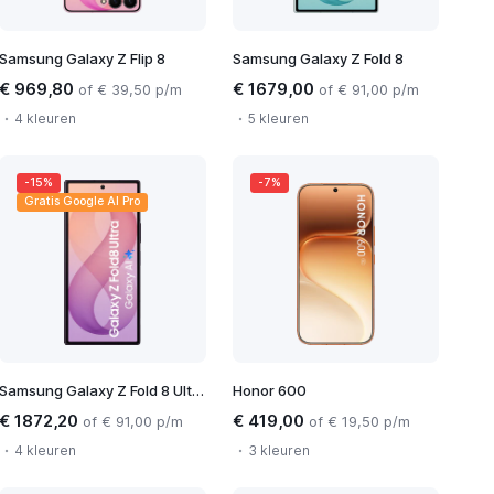
Samsung Galaxy Z Flip 8
Samsung Galaxy Z Fold 8
€ 969,80
€ 1679,00
of € 39,50 p/m
of € 91,00 p/m
4 kleuren
5 kleuren
-15%
-7%
Gratis Google AI Pro
Samsung Galaxy Z Fold 8 Ultra
Honor 600
€ 1872,20
€ 419,00
of € 91,00 p/m
of € 19,50 p/m
4 kleuren
3 kleuren