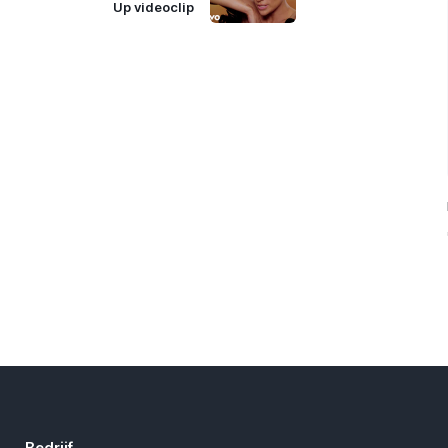
Up videoclip
Bedrijf