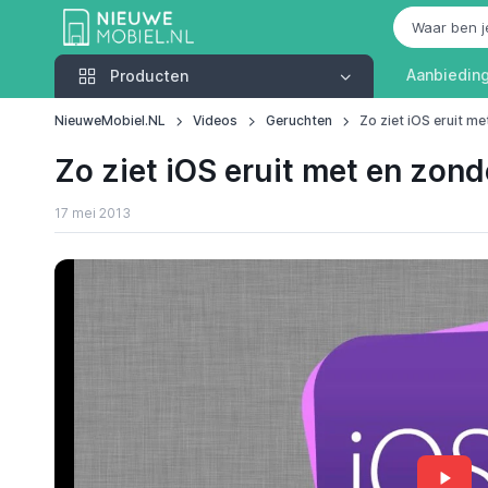
Producten
Aanbiedin
Producten
NieuweMobiel.NL
Videos
Geruchten
Zo ziet iOS eruit me
Zo ziet iOS eruit met en zond
17 mei 2013