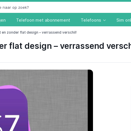
gen
Telefoon met abonnement
Telefoons
Sim on
t en zonder flat design – verrassend verschil!
er flat design – verrassend versch