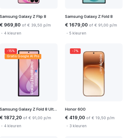
Samsung Galaxy Z Flip 8
Samsung Galaxy Z Fold 8
€ 969,80
€ 1679,00
of € 39,50 p/m
of € 91,00 p/m
4 kleuren
5 kleuren
-15%
-7%
Gratis Google AI Pro
Samsung Galaxy Z Fold 8 Ultra
Honor 600
€ 1872,20
€ 419,00
of € 91,00 p/m
of € 19,50 p/m
4 kleuren
3 kleuren