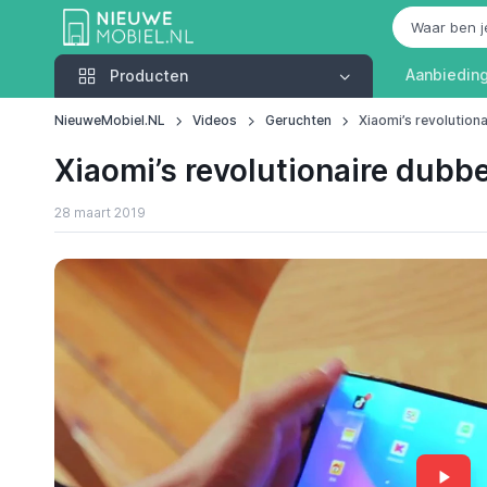
Producten
Aanbiedin
Producten
NieuweMobiel.NL
Videos
Geruchten
Xiaomi’s revolutio
Xiaomi’s revolutionaire dub
28 maart 2019