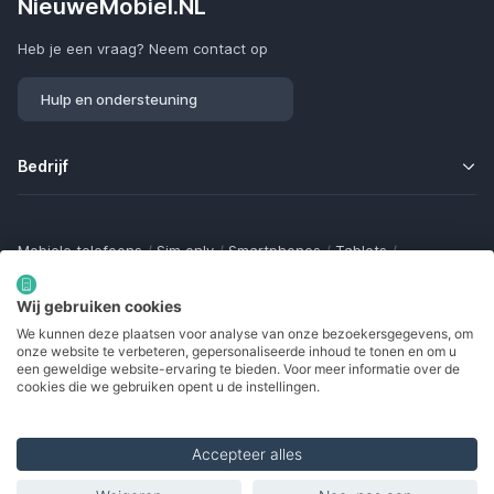
NieuweMobiel.NL
Heb je een vraag? Neem contact op
Hulp en ondersteuning
Bedrijf
Mobiele telefoons
/
Sim only
/
Smartphones
/
Tablets
/
Smartwatches
/
Fitness trackers
/
Draadloze oordopjes
/
Bluetooth trackers
/
Opladers
/
Powerbanks
/
MiFi routers
Wij gebruiken cookies
Samsung Galaxy
/
Apple iPhone
/
Klaptelefoons
/
We kunnen deze plaatsen voor analyse van onze bezoekersgegevens, om
Gamingtelefoons
/
Foldables
/
Robuuste telefoons
/
onze website te verbeteren, gepersonaliseerde inhoud te tonen en om u
Seniorentelefoons
/
Waterdichte telefoons
/
Refurbished
een geweldige website-ervaring te bieden. Voor meer informatie over de
cookies die we gebruiken opent u de instellingen.
Accepteer alles
Made with
in Europe