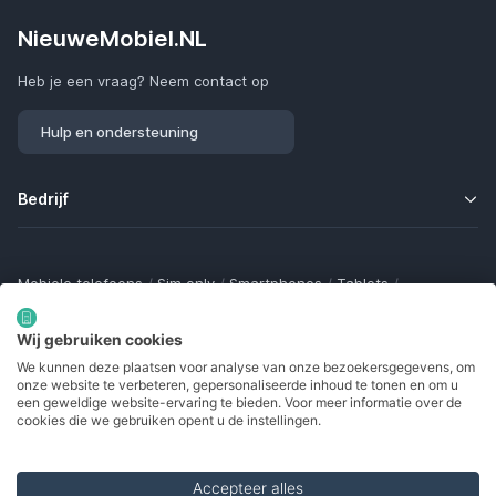
NieuweMobiel.NL
Heb je een vraag? Neem contact op
Hulp en ondersteuning
Bedrijf
Mobiele telefoons
/
Sim only
/
Smartphones
/
Tablets
/
Smartwatches
/
Fitness trackers
/
Draadloze oordopjes
/
Bluetooth trackers
/
Opladers
/
Powerbanks
/
MiFi routers
Wij gebruiken cookies
Samsung Galaxy
/
Apple iPhone
/
Klaptelefoons
/
We kunnen deze plaatsen voor analyse van onze bezoekersgegevens, om
Gamingtelefoons
/
Foldables
/
Robuuste telefoons
/
onze website te verbeteren, gepersonaliseerde inhoud te tonen en om u
Seniorentelefoons
/
Waterdichte telefoons
/
Refurbished
een geweldige website-ervaring te bieden. Voor meer informatie over de
cookies die we gebruiken opent u de instellingen.
Accepteer alles
Made with
in Europe