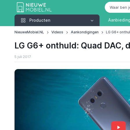
Producten
Aanbiedin
Producten
NieuweMobiel.NL
Videos
Aankondigingen
LG G6+ onthul
LG G6+ onthuld: Quad DAC, d
5 juli 2017