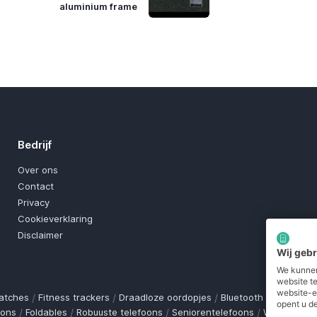
aluminium frame
Bedrijf
Over ons
Contact
Privacy
Cookieverklaring
Disclaimer
Wij geb
We kunnen
website t
website-e
atches
/
Fitness trackers
/
Draadloze oordopjes
/
Bluetooth trackers
/
O
opent u de
oons
/
Foldables
/
Robuuste telefoons
/
Seniorentelefoons
/
Waterdichte