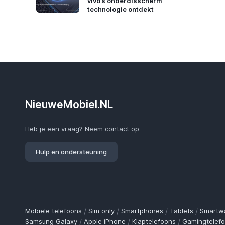
vivo’s onderdisscherm
technologie ontdekt
NieuweMobiel.NL
Heb je een vraag? Neem contact op
Hulp en ondersteuning
Mobiele telefoons
/
Sim only
/
Smartphones
/
Tablets
/
Smartw
Samsung Galaxy
/
Apple iPhone
/
Klaptelefoons
/
Gamingtelef