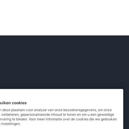
ruiken cookies
 deze plaatsen voor analyse van onze bezoekersgegevens, om onze
e verbeteren, gepersonaliseerde inhoud te tonen en om u een geweldige
rvaring te bieden. Voor meer informatie over de cookies die we gebruiken
pladers
/
Powerbanks
/
MiFi routers
 instellingen.
 telefoons
/
Refurbished