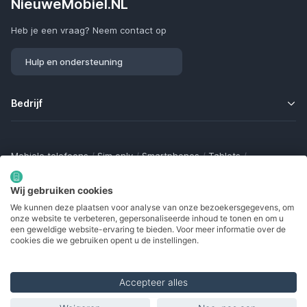
NieuweMobiel.NL
Heb je een vraag? Neem contact op
Hulp en ondersteuning
Bedrijf
Mobiele telefoons
/
Sim only
/
Smartphones
/
Tablets
/
Smartwatches
/
Fitness trackers
/
Draadloze oordopjes
/
Bluetooth trackers
/
Opladers
/
Powerbanks
/
MiFi routers
Wij gebruiken cookies
Samsung Galaxy
/
Apple iPhone
/
Klaptelefoons
/
We kunnen deze plaatsen voor analyse van onze bezoekersgegevens, om
Gamingtelefoons
/
Foldables
/
Robuuste telefoons
/
onze website te verbeteren, gepersonaliseerde inhoud te tonen en om u
Seniorentelefoons
/
Waterdichte telefoons
/
Refurbished
een geweldige website-ervaring te bieden. Voor meer informatie over de
cookies die we gebruiken opent u de instellingen.
Accepteer alles
Made with
in Europe