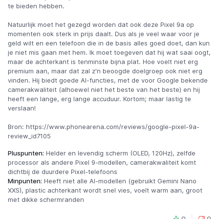
te bieden hebben.
Natuurlijk moet het gezegd worden dat ook deze Pixel 9a op
momenten ook sterk in prijs daalt. Dus als je veel waar voor je
geld wilt en een telefoon die in de basis alles goed doet, dan kun
je niet mis gaan met hem. Ik moet toegeven dat hij wat saai oogt,
maar de achterkant is tenminste bijna plat. Hoe voelt niet erg
premium aan, maar dat zal z'n beoogde doelgroep ook niet erg
vinden. Hij biedt goede AI-functies, met de voor Google bekende
camerakwaliteit (alhoewel niet het beste van het beste) en hij
heeft een lange, erg lange accuduur. Kortom; maar lastig te
verslaan!
Bron: https://www.phonearena.com/reviews/google-pixel-9a-
review_id7105
Pluspunten:
Helder en levendig scherm (OLED, 120Hz), zelfde
processor als andere Pixel 9-modellen, camerakwaliteit komt
dichtbij de duurdere Pixel-telefoons
Minpunten:
Heeft niet alle AI-modellen (gebruikt Gemini Nano
XXS), plastic achterkant wordt snel vies, voelt warm aan, groot
met dikke schermranden
0
0