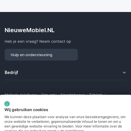
NieuweMobiel.NL
Heb je een vraag? Neem contact op
Hulp en ondersteuning
Bedrijf
Mobiele telefoons
/
Sim only
/
Smartphones
/
Tablets
/
Smartwatches
/
Fitness trackers
/
Draadloze oordopjes
/
Bluetooth trackers
/
Opladers
/
Powerbanks
/
MiFi routers
Wij gebruiken cookies
Samsung Galaxy
/
Apple iPhone
/
Klaptelefoons
/
We kunnen deze plaatsen voor analyse van onze bezoekersgegevens, om
Gamingtelefoons
/
Foldables
/
Robuuste telefoons
/
onze website te verbeteren, gepersonaliseerde inhoud te tonen en om u
Seniorentelefoons
/
Waterdichte telefoons
/
Refurbished
een geweldige website-ervaring te bieden. Voor meer informatie over de
cookies die we gebruiken opent u de instellingen.