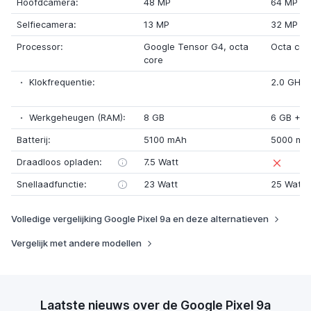
Hoofdcamera:
48 MP
64 MP
Selfiecamera:
13 MP
32 MP
Processor:
Google Tensor G4
, octa
Octa cor
core
Klokfrequentie:
2.0 GHz
Werkgeheugen (RAM):
8 GB
6 GB
+ 8
Batterij:
5100 mAh
5000 mA
Draadloos opladen:
7.5 Watt
Snellaadfunctie:
23 Watt
25 Watt
Volledige vergelijking Google Pixel 9a en deze alternatieven
Vergelijk met andere modellen
Laatste nieuws over de Google Pixel 9a