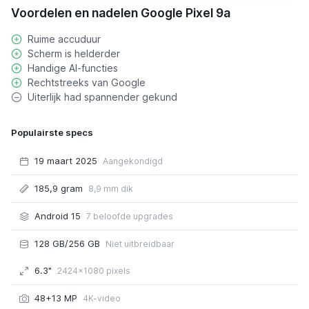
Voordelen en nadelen Google Pixel 9a
Ruime accuduur
Scherm is helderder
Handige AI-functies
Rechtstreeks van Google
Uiterlijk had spannender gekund
Populairste specs
19 maart 2025
Aangekondigd
185,9 gram
8,9 mm dik
Android 15
7 beloofde upgrades
128 GB/256 GB
Niet uitbreidbaar
6.3"
2424x1080 pixels
48+13 MP
4K-video