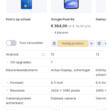
Foto's op schaal
Google Pixel 9a
Samsung
€ 364,00
of € 19,50 p/m
4 kleuren
Toon verschillen
Huidig product
Android:
15
12
OS-upgrades:
7
Kleurenbeeldscherm:
Actua Display
, schermgat
Infinity-
schermg
Formaat:
6.3 inch
6.5 inch
Resolutie:
2424
x 1080 pixels
2400
x 1
Camerasysteem
Dubbele camera
Viervoud
achterkant: