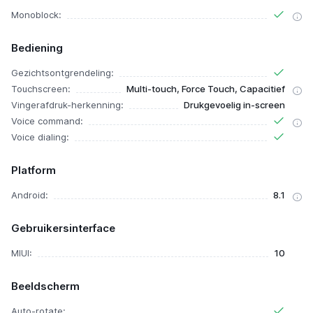
Monoblock:
Bediening
Gezichtsontgrendeling:
Touchscreen:
Multi-touch, Force Touch, Capacitief
Vingerafdruk-herkenning:
Drukgevoelig in-screen
Voice command:
Voice dialing:
Platform
Android:
8.1
Gebruikersinterface
MIUI:
10
Beeldscherm
Auto-rotate: