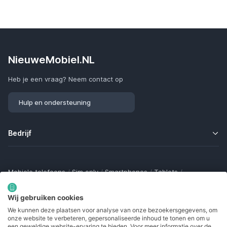
NieuweMobiel.NL
Heb je een vraag? Neem contact op
Hulp en ondersteuning
Bedrijf
Mobiele telefoons
/
Sim only
/
Smartphones
/
Tablets
/
Smartwatches
/
Fitness trackers
/
Draadloze oordopjes
/
Bluetooth trackers
/
Opladers
/
Powerbanks
/
MiFi routers
Wij gebruiken cookies
Samsung Galaxy
/
Apple iPhone
/
Klaptelefoons
/
We kunnen deze plaatsen voor analyse van onze bezoekersgegevens, om
Gamingtelefoons
/
Foldables
/
Robuuste telefoons
/
onze website te verbeteren, gepersonaliseerde inhoud te tonen en om u
Seniorentelefoons
/
Waterdichte telefoons
/
Refurbished
een geweldige website-ervaring te bieden. Voor meer informatie over de