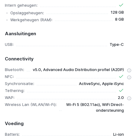
Intern geheugen:
128 GB
Opslaggeheugen:
8 GB
Werkgeheugen (RAM):
Aansluitingen
USB:
Type-C
Connectivity
Bluetooth:
v5.0, Advanced Audio Distribution profiel (A2DP)
NFC:
Synchronisatie:
ActiveSync, Apple iSync
Tethering:
WAP:
2.0
Wireless Lan (WLAN/Wi-Fi):
Wi-Fi 5 (802.11ac), WiFi Direct-
ondersteuning
Voeding
Batterij:
Li-ion