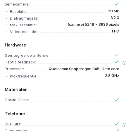
Selfiecamera:
20 MP
Resolutie:
f/2.0
Diafragmagetal:
(camera) 5248 x 3936 pixels
Max. resolutie:
FHD
Videoresolutie:
Hardware
Geïntegreerde antenne:
Haptic feedback:
Processor:
Qualcomm Snapdragon 845, Octa core
2.8 GHz
Klokfrequentie:
Materialen
Gorilla Glass:
Telefonie
Dual SIM:
Flight mode: