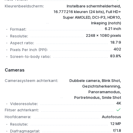
Kleurenbeeldscherm:
Instelbare schermhelderheid,
16.777.216 kleuren (24 bits), Full HD+
Super AMOLED, DCI-P3, HDR10,
Inkeping (notch)
6.21 inch
Formaat:
2248 x 1080 pixels
Resolutie:
18.7:9
Aspect ratio:
402
Pixels Per Inch (PPI):
83.8%
Screen-to-body ratio:
Cameras
Camerasysteem achterkant:
Dubbele camera, Blink Shot,
Gezichtsherkenning,
Panoramamodus,
Portretmodus, Smile Shot
4K
Videoresolutie:
Flitser achterkant:
Hoofdcamera:
Autofocus
12 MP
Resolutie:
f/1.8
Diafragmagetal: