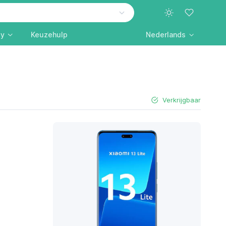
ly
Keuzehulp
Nederlands
Verkrijgbaar