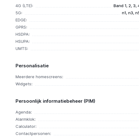
4G (LTE):
Band 1, 2, 3, 
5G:
n1, n3, n
EDGE:
GPRS:
HSDPA:
HSUPA:
UMTS:
Personalisatie
Meerdere homescreens:
Widgets:
Persoonlijk informatiebeheer (PIM)
Agenda:
Alarmklok:
Calculator:
Contactpersonen: