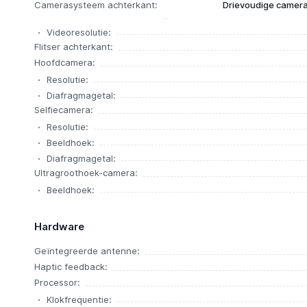
Camerasysteem achterkant:
Drievoudige camera
Videoresolutie:
Flitser achterkant:
Hoofdcamera:
Resolutie:
Diafragmagetal:
Selfiecamera:
Resolutie:
Beeldhoek:
Diafragmagetal:
Ultragroothoek-camera:
Beeldhoek:
Hardware
Geïntegreerde antenne:
Haptic feedback:
Processor:
Klokfrequentie: