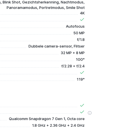
, Blink Shot, Gezichtsherkenning, Nachtmodus,
Panoramamodus, Portretmodus, Smile Shot
4K
Autofocus
50 MP
f/1.8
Dubbele camera-sensor, Flitser
32 MP + 8 MP
100°
f/2.28 + f/2.4
119°
Qualcomm Snapdragon 7 Gen 1, Octa core
1.8 GHz + 2.36 GHz + 2.4 GHz