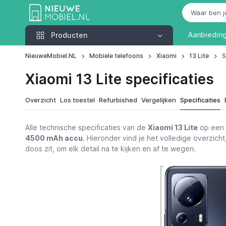
Producten
Aanbiedin
Producten
NieuweMobiel.NL
Mobiele telefoons
Xiaomi
13 Lite
S
Xiaomi 13 Lite specificaties
Overzicht
Los toestel
Refurbished
Vergelijken
Specificaties
Alle technische specificaties van de
Xiaomi 13 Lite
op een r
4500 mAh accu
. Hieronder vind je het volledige overzicht
doos zit, om elk detail na te kijken en af te wegen.