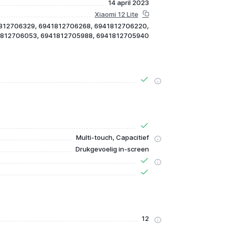
14 april 2023
Xiaomi 12 Lite
812706329, 6941812706268, 6941812706220,
812706053, 6941812705988, 6941812705940
Multi-touch, Capacitief
Drukgevoelig in-screen
12