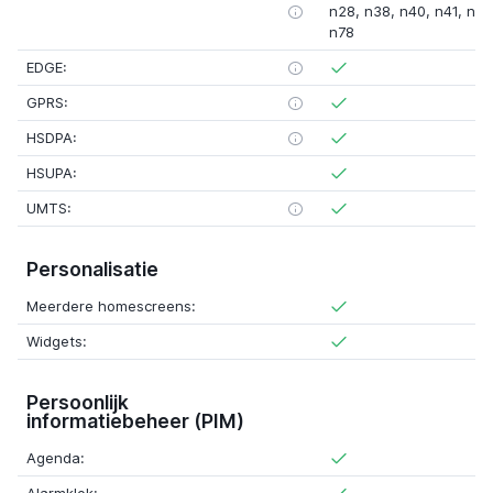
n28, n38, n40, n41, n48
n78
EDGE:
GPRS:
HSDPA:
HSUPA:
UMTS:
Personalisatie
Meerdere homescreens:
Widgets:
Persoonlijk
informatiebeheer (PIM)
Agenda: