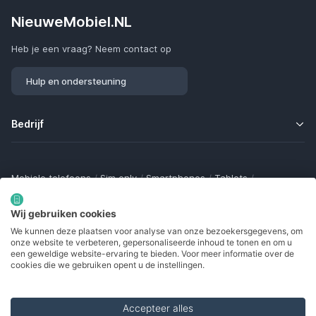
NieuweMobiel.NL
Heb je een vraag? Neem contact op
Hulp en ondersteuning
Bedrijf
Mobiele telefoons
/
Sim only
/
Smartphones
/
Tablets
/
Smartwatches
/
Fitness trackers
/
Draadloze oordopjes
/
Bluetooth trackers
/
Opladers
/
Powerbanks
/
MiFi routers
Wij gebruiken cookies
Samsung Galaxy
/
Apple iPhone
/
Klaptelefoons
/
We kunnen deze plaatsen voor analyse van onze bezoekersgegevens, om
Gamingtelefoons
/
Foldables
/
Robuuste telefoons
/
onze website te verbeteren, gepersonaliseerde inhoud te tonen en om u
Seniorentelefoons
/
Waterdichte telefoons
/
Refurbished
een geweldige website-ervaring te bieden. Voor meer informatie over de
cookies die we gebruiken opent u de instellingen.
Accepteer alles
Made with
in Europe