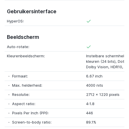
Gebruikersinterface
HyperOS:
Beeldscherm
Auto-rotate:
Kleurenbeeldscherm:
Instelbare schermhelder
kleuren (24 bits), DotDi
Dolby Vision, HDR10, H
Formaat:
6.67 inch
Max. helderheid:
4000 nits
Resolutie:
2712 x 1220 pixels
Aspect ratio:
4:1.8
Pixels Per Inch (PPI):
446
Screen-to-body ratio:
89.1%