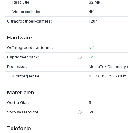
Resolutie:
32 MP
Videoresolutie:
4K
Ultragroothoek-camera:
120°
Hardware
Geïntegreerde antenne:
Haptic feedback:
Processor:
MediaTek Dimensity 93
Klokfrequentie:
2.0 GHz + 2.85 GHz + 
Materialen
Gorilla Glass:
5
Stof-/waterdicht:
IP68
Telefonie