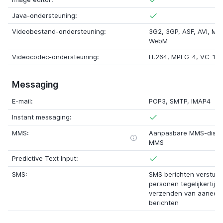
Java-ondersteuning:
Videobestand-ondersteuning:
3G2, 3GP, ASF, AVI, M4
WebM
Videocodec-ondersteuning:
H.264, MPEG-4, VC-1, V
Messaging
E-mail:
POP3, SMTP, IMAP4
Instant messaging:
MMS:
Aanpasbare MMS-distribu
MMS
Predictive Text Input:
SMS:
SMS berichten verstur
personen tegelijkertijd
verzenden van aaneen
berichten