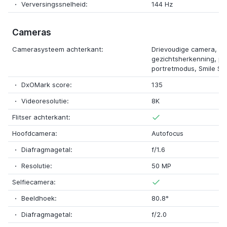
Verversingssnelheid:
144 Hz
Cameras
Camerasysteem achterkant:
Drievoudige camera, Bli
gezichtsherkenning, p
portretmodus, Smile Sh
DxOMark score:
135
Videoresolutie:
8K
Flitser achterkant:
Hoofdcamera:
Autofocus
Diafragmagetal:
f/1.6
Resolutie:
50 MP
Selfiecamera:
Beeldhoek:
80.8°
Diafragmagetal:
f/2.0