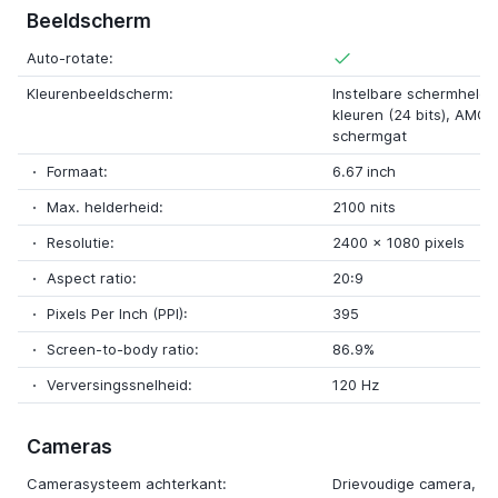
Beeldscherm
Auto-rotate:
Kleurenbeeldscherm:
Instelbare schermhelder
kleuren (24 bits), AMOL
schermgat
Formaat:
6.67 inch
Max. helderheid:
2100 nits
Resolutie:
2400 x 1080 pixels
Aspect ratio:
20:9
Pixels Per Inch (PPI):
395
Screen-to-body ratio:
86.9%
Verversingssnelheid:
120 Hz
Cameras
Camerasysteem achterkant:
Drievoudige camera, Bli