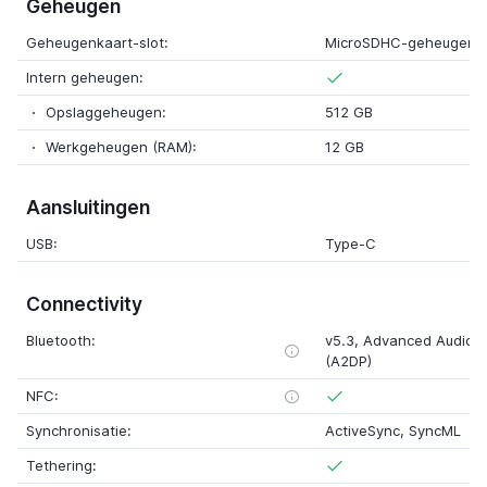
Geheugen
Geheugenkaart-slot:
MicroSDHC-geheugenk
Intern geheugen:
Opslaggeheugen:
512 GB
Werkgeheugen (RAM):
12 GB
Aansluitingen
USB:
Type-C
Connectivity
Bluetooth:
v5.3, Advanced Audio Di
(A2DP)
NFC:
Synchronisatie:
ActiveSync, SyncML
Tethering: