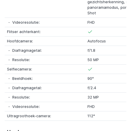
gezichtsherkenning, n
panoramamodus, portre
Shot
Videoresolutie:
FHD
Flitser achterkant:
Hoofdcamera:
Autofocus
Diafragmagetal:
f/1.8
Resolutie:
50 MP
Selfiecamera:
Beeldhoek:
90°
Diafragmagetal:
f/2.4
Resolutie:
32 MP
Videoresolutie:
FHD
Ultragroothoek-camera:
112°