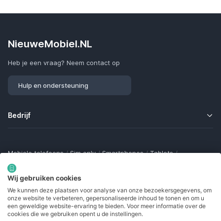
NieuweMobiel.NL
Heb je een vraag? Neem contact op
Hulp en ondersteuning
Bedrijf
Mobiele telefoons
/
Sim only
/
Smartphones
/
Tablets
/
Smartwatches
/
Fitness trackers
/
Draadloze oordopjes
/
Bluetooth trackers
/
Opladers
/
Powerbanks
/
MiFi routers
Wij gebruiken cookies
Samsung Galaxy
/
Apple iPhone
/
Klaptelefoons
/
We kunnen deze plaatsen voor analyse van onze bezoekersgegevens, om
Gamingtelefoons
/
Foldables
/
Robuuste telefoons
/
onze website te verbeteren, gepersonaliseerde inhoud te tonen en om u
Seniorentelefoons
/
Waterdichte telefoons
/
Refurbished
een geweldige website-ervaring te bieden. Voor meer informatie over de
cookies die we gebruiken opent u de instellingen.