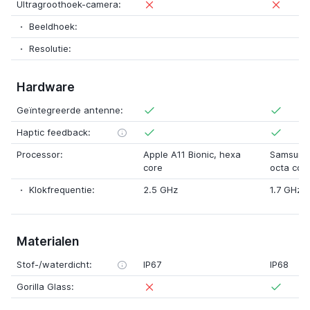
Ultragroothoek-camera:
Beeldhoek:
Resolutie:
Hardware
Geïntegreerde antenne:
Haptic feedback:
Processor:
Apple A11 Bionic
,
hexa
Samsung
core
octa cor
Klokfrequentie:
2.5 GHz
1.7 GHz
Materialen
Stof-/waterdicht:
IP67
IP68
Gorilla Glass: