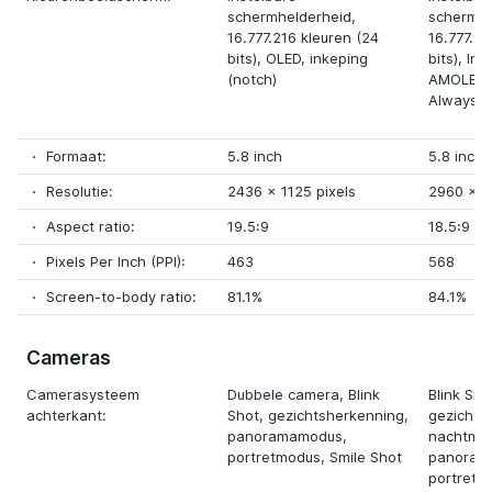
schermhelderheid,
schermhe
16.777.216 kleuren (24
16.777.21
bits),
OLED
,
inkeping
bits),
Inf
(notch)
AMOLED 
Always O
Formaat:
5.8 inch
5.8 inch
Resolutie:
2436
x
1125 pixels
2960
x
1
Aspect ratio:
19.5:9
18.5:9
Pixels Per Inch (PPI):
463
568
Screen-to-body ratio:
81.1%
84.1%
Cameras
Camerasysteem
Dubbele camera
, Blink
Blink Sho
achterkant:
Shot, gezichtsherkenning,
gezichts
panoramamodus,
nachtmo
portretmodus, Smile Shot
panoram
portretm