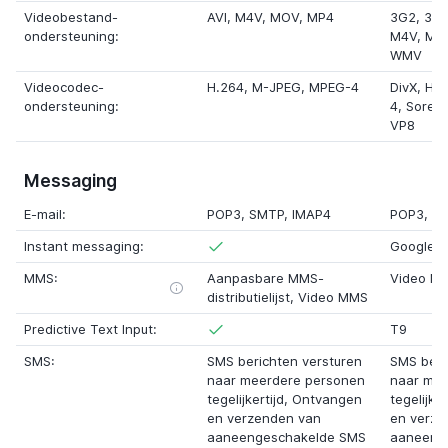
Videobestand-
AVI,
M4V
,
MOV
, MP4
3G2
,
3G
ondersteuning:
M4V
,
MK
WMV
Videocodec-
H.264,
M-JPEG
, MPEG-4
DivX
,
H.2
ondersteuning:
4,
Soren
VP8
Messaging
E-mail:
POP3, SMTP, IMAP4
POP3, S
Instant messaging:
Google T
MMS:
Aanpasbare MMS-
Video M
distributielijst
, Video MMS
Predictive Text Input:
T9
SMS:
SMS berichten versturen
SMS beri
naar meerdere personen
naar mee
tegelijkertijd, Ontvangen
tegelijke
en verzenden van
en verze
aaneengeschakelde SMS
aaneeng