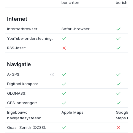
berichten
berichte
Internet
Internetbrowser:
Safari-browser
YouTube-ondersteuning:
RSS-lezer:
Navigatie
A-GPS:
Digitaal kompas:
GLONASS:
GPS-ontvanger:
Ingebouwd
Apple Maps
Google 
navigatiesysteem:
Maps Nav
Quasi-Zenith (QZSS):