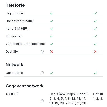
Telefonie
Flight mode:
Handsfree functie:
nano-SIM (4FF):
Trilfunctie:
Videobellen / beeldbellen:
Dual SIM:
Netwerk
Quad band:
Gegevensnetwerk
4G (LTE):
Cat 9 (452 Mbps)
,
Band 1
,
Cat 18 (
2
,
3
,
4
,
5
,
7
,
8
,
12
,
13
,
17
,
1
,
2
,
3
,
4
18
,
19
,
20
,
25
,
26
,
27
,
28
,