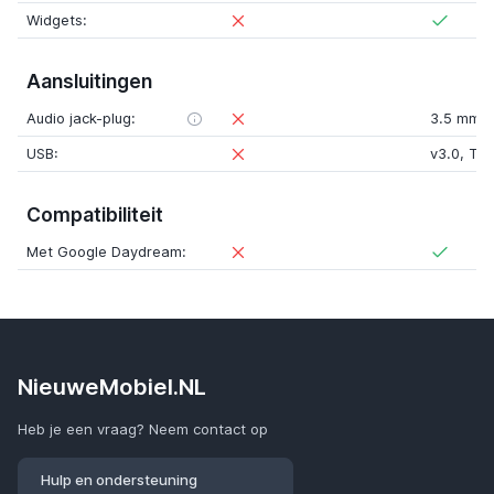
Widgets:
Aansluitingen
Audio jack-plug:
3.5 mm
USB:
v3.0
,
Ty
Compatibiliteit
Met Google Daydream:
NieuweMobiel.NL
Heb je een vraag? Neem contact op
Hulp en ondersteuning