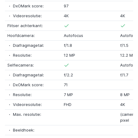
DxOMark score:
97
Videoresolutie:
4K
4K
Flitser achterkant:
Hoofdcamera:
Autofocus
Autofocu
Diafragmagetal:
f/1.8
f/1.5
Resolutie:
12 MP
12.2 MP
Selfiecamera:
Autofocu
Diafragmagetal:
f/2.2
f/1.7
DxOMark score:
71
Resolutie:
7 MP
8 MP
Videoresolutie:
FHD
4K
Max. resolutie:
(camera)
pixel
Beeldhoek: