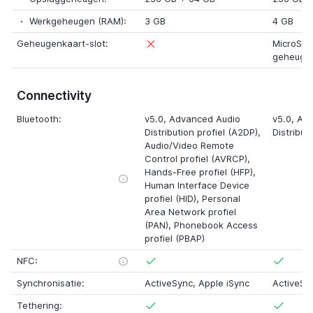
Werkgeheugen (RAM):
3 GB
4 GB
Geheugenkaart-slot:
MicroSD
geheuge
Connectivity
Bluetooth:
v5.0, Advanced Audio
v5.0, Ad
Distribution profiel (A2DP),
Distribut
Audio/Video Remote
Control profiel (AVRCP)
,
Hands-Free profiel (HFP)
,
Human Interface Device
profiel (HID)
,
Personal
Area Network profiel
(PAN)
,
Phonebook Access
profiel (PBAP)
NFC:
Synchronisatie:
ActiveSync,
Apple iSync
ActiveSy
Tethering: