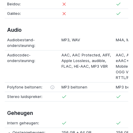
Beidou:
Galileo:
Audio
Audiobestand-
MP3, WAV
M4A
, MP
ondersteuning:
Audiocodec-
AAC,
AAC Protected
,
AIFF
,
AAC,
AA
ondersteuning:
Apple Lossless
,
audible
,
eAAC+
,
FLAC,
HE-AAC
, MP3 VBR
Mobile X
OGG Vor
RTTL/RT
Polyfone beltonen:
MP3 beltonen
MP3 belt
Stereo luidspreker:
Geheugen
Intern geheugen:
Opslaggeheugen:
256 GB
+
64 GB
256 GB