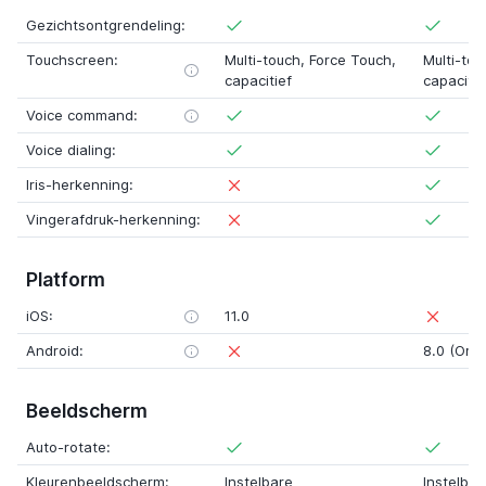
Gezichtsontgrendeling:
Touchscreen:
Multi-touch,
Force Touch
,
Multi-to
capacitief
capacitie
Voice command:
Voice dialing:
Iris-herkenning:
Vingerafdruk-herkenning:
Platform
iOS:
11.0
Android:
8.0 (Oreo
Beeldscherm
Auto-rotate:
Kleurenbeeldscherm:
Instelbare
Instelbar