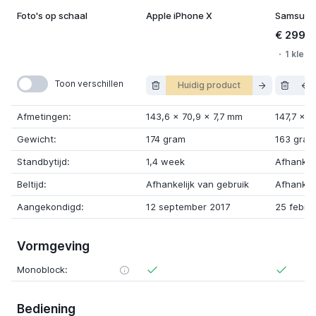
Foto's op schaal
Apple iPhone X
Samsung 
€ 299,
1 kleur
Toon verschillen
Huidig product
Afmetingen:
143,6
x
70,9
x
7,7 mm
147,7
x
6
Gewicht:
174 gram
163 gram
Standbytijd:
1,4 week
Afhankeli
Beltijd:
Afhankelijk van gebruik
Afhankeli
Aangekondigd:
12 september 2017
25 februa
Vormgeving
Monoblock:
Bediening