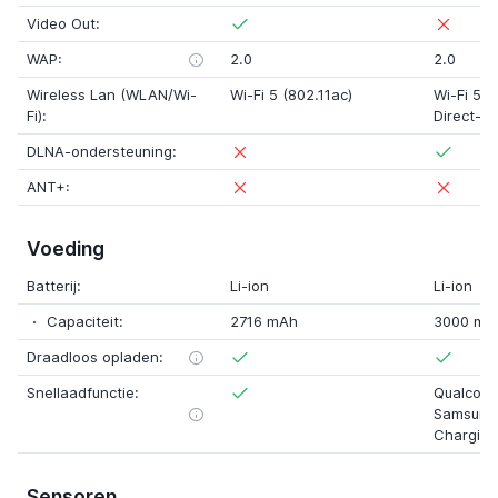
Video Out:
WAP:
2.0
2.0
Wireless Lan (WLAN/Wi-
Wi-Fi 5 (802.11ac)
Wi-Fi 5 (
Fi):
Direct-o
DLNA-ondersteuning:
ANT+:
Voeding
Batterij:
Li-ion
Li-ion
Capaciteit:
2716 mAh
3000 mA
Draadloos opladen:
Snellaadfunctie:
Qualcom
Samsung 
Charging
Sensoren