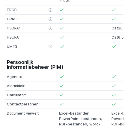
29
,
30
EDGE:
GPRS:
HSDPA:
Cat20 4
HSUPA:
Cat6 5.7
UMTS:
Persoonlijk
informatiebeheer (PIM)
Agenda:
Alarmklok:
Calculator:
Contactpersonen:
Document viewer:
Excel-bestanden,
Excel-be
PowerPoint-bestanden,
PowerPoi
PDF-bestanden, word-
PDF-best