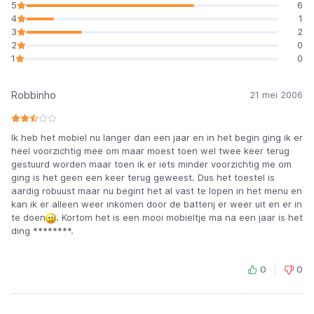
5
6
4
1
3
2
2
0
1
0
Robbinho
21 mei 2006
Ik heb het mobiel nu langer dan een jaar en in het begin ging ik er
heel voorzichtig mee om maar moest toen wel twee keer terug
gestuurd worden maar toen ik er iets minder voorzichtig me om
ging is het geen een keer terug geweest. Dus het toestel is
aardig robuust maar nu begint het al vast te lopen in het menu en
kan ik er alleen weer inkomen door de batterij er weer uit en er in
te doen
. Kortom het is een mooi mobieltje ma na een jaar is het
ding ********.
0
0