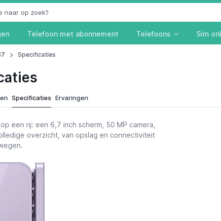
gen
Telefoon met abonnement
Telefoons
Sim on
37
Specificaties
caties
ken
Specificaties
Ervaringen
op een rij: een 6,7 inch scherm, 50 MP camera,
olledige overzicht, van opslag en connectiviteit
e wegen.