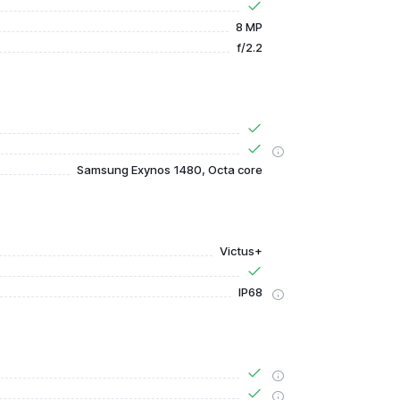
8 MP
f/2.2
Samsung Exynos 1480, Octa core
Victus+
IP68