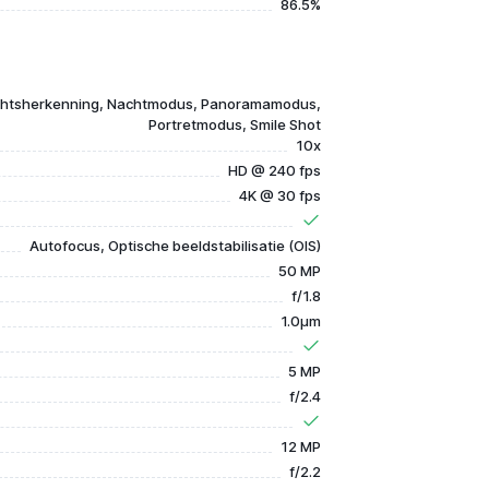
86.5%
chtsherkenning, Nachtmodus, Panoramamodus,
Portretmodus, Smile Shot
10x
HD @ 240 fps
4K @ 30 fps
Autofocus, Optische beeldstabilisatie (OIS)
50 MP
f/1.8
1.0µm
5 MP
f/2.4
12 MP
f/2.2