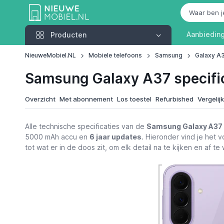
Producten
Aanbiedin
Producten
NieuweMobiel.NL
Mobiele telefoons
Samsung
Galaxy A
Samsung Galaxy A37 specifi
Overzicht
Met abonnement
Los toestel
Refurbished
Vergelij
Alle technische specificaties van de
Samsung Galaxy A37
5000 mAh accu en
6 jaar updates
. Hieronder vind je het v
tot wat er in de doos zit, om elk detail na te kijken en af t