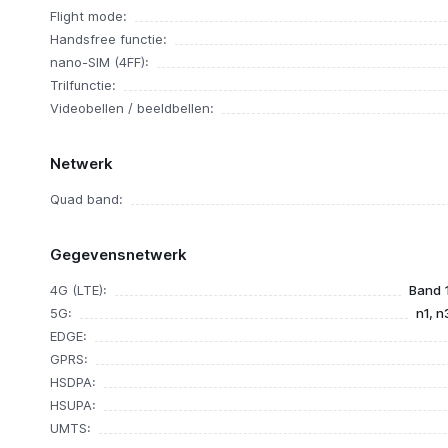
Flight mode:
Handsfree functie:
nano-SIM (4FF):
Trilfunctie:
Videobellen / beeldbellen:
Netwerk
Quad band:
Gegevensnetwerk
4G (LTE):
Band 1,
5G:
n1, n
EDGE:
GPRS:
HSDPA:
HSUPA:
UMTS: