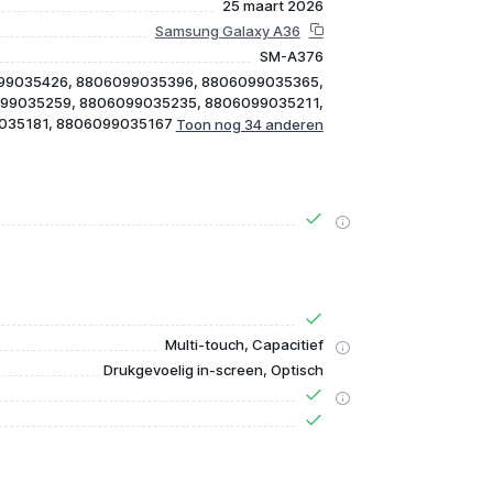
25 maart 2026
Samsung Galaxy A36
SM-A376
99035426, 8806099035396, 8806099035365,
99035259, 8806099035235, 8806099035211,
035181, 8806099035167
Multi-touch, Capacitief
Drukgevoelig in-screen, Optisch