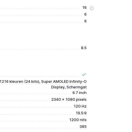
16
6
6
8.5
.216 kleuren (24 bits), Super AMOLED Infinity-O
Display, Schermgat
6.7 inch
2340 x 1080 pixels
120 Hz
19.5:9
1200 nits
385