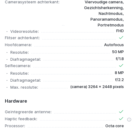
Camerasysteem achterkant:
Viervoudige camera,
Gezichtsherkenning,
Nachtmodus,
Panoramamodus,
Portretmodus
FHD
Videoresolutie:
Flitser achterkant:
Hoofdcamera:
Autofocus
50 MP
Resolutie:
f/1.8
Diafragmagetal:
Selfiecamera:
8 MP
Resolutie:
f/2.2
Diafragmagetal:
(camera) 3264 x 2448 pixels
Max. resolutie:
Hardware
Geïntegreerde antenne:
Haptic feedback:
Processor:
Octa core