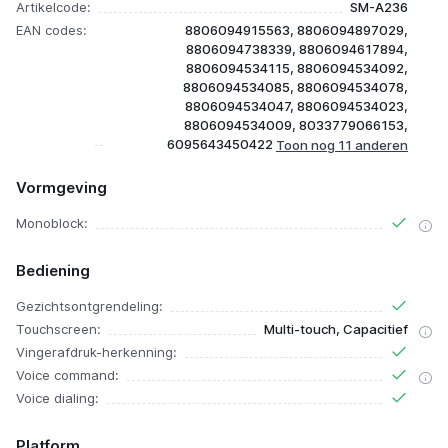
Artikelcode:
SM-A236
EAN codes:
8806094915563, 8806094897029,
8806094738339, 8806094617894,
8806094534115, 8806094534092,
8806094534085, 8806094534078,
8806094534047, 8806094534023,
8806094534009, 8033779066153,
6095643450422
Vormgeving
Monoblock:
Bediening
Gezichtsontgrendeling:
Touchscreen:
Multi-touch, Capacitief
Vingerafdruk-herkenning:
Voice command:
Voice dialing:
Platform