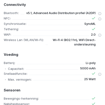
Connectivity
Bluetooth:
v5.1, Advanced Audio Distribution profiel (A2DP)
NFC:
Synchronisatie:
SyncML
Tethering:
WAP:
2.0
Wireless Lan (WLAN/Wi-Fi):
Wi-Fi 4 (802.11n), WiFi Direct-
ondersteuning
Voeding
Batterij:
Li-poly
5000 mAh
Capaciteit:
Snellaadfunctie:
25 Watt
Max. vermogen:
Sensoren
Bewegings-herkenning:
Nabijheidssensor: