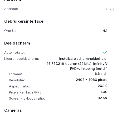
Android:
11
Gebruikersinterface
One UI:
4.1
Beeldscherm
Auto-rotate:
Kleurenbeeldscherm:
Instelbare schermhelderheid,
16.777.216 kleuren (24 bits), Infinity V
FHD+, Inkeping (notch)
6.6 inch
Formaat:
2408 x 1080 pixels
Resolutie:
20.1:9
Aspect ratio:
400
Pixels Per Inch (PPI):
82.5%
Screen-to-body ratio:
Cameras