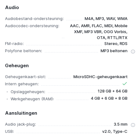
Audio
Audiobestand-ondersteuning:
M4A, MP3, WAV, WMA
Audiocodec-ondersteuning:
AAC, AMR, FLAC, MIDI, Mobile
XMF, MP3 VBR, OGG Vorbis,
OTA, RTTL/RTX
FM-radio:
Stereo, RDS
Polyfone beltonen:
MP3 beltonen
Geheugen
Geheugenkaart-slot:
MicroSDHC-geheugenkaart
Intern geheugen:
128 GB + 64 GB
Opslaggeheugen:
4 GB + 6 GB + 8 GB
Werkgeheugen (RAM):
Aansluitingen
Audio jack-plug:
3.5 mm
USB:
v2.0, Type-C