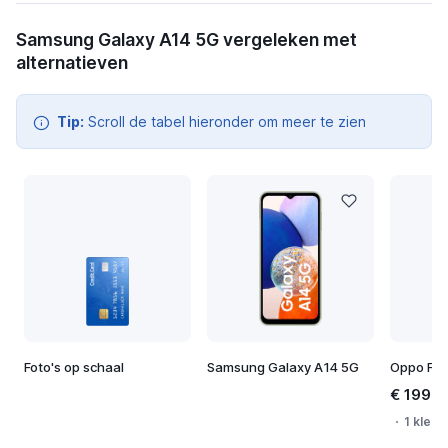
Samsung Galaxy A14 5G vergeleken met
alternatieven
Tip:
Scroll de tabel hieronder om meer te zien
Foto's op schaal
Samsung Galaxy A14 5G
Oppo Find
€ 199,9
1 kleur