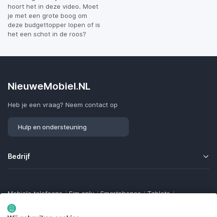
hoort het in deze video. Moet
je met een grote boog om
deze budgettopper lopen of is
het een schot in de roos?
NieuweMobiel.NL
Heb je een vraag? Neem contact op
Hulp en ondersteuning
Bedrijf
Mobiele telefoons
/
Sim only
/
Smartphones
/
Tablets
/
Smartwatches
/
Fitness trackers
/
Draadloze oordopjes
/
Bluetooth trackers
/
Opladers
/
Powerbanks
/
MiFi routers