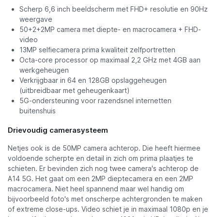
Scherp 6,6 inch beeldscherm met FHD+ resolutie en 90Hz
weergave
50+2+2MP camera met diepte- en macrocamera + FHD-
video
13MP selfiecamera prima kwaliteit zelfportretten
Octa-core processor op maximaal 2,2 GHz met 4GB aan
werkgeheugen
Verkrijgbaar in 64 en 128GB opslaggeheugen
(uitbreidbaar met geheugenkaart)
5G-ondersteuning voor razendsnel internetten
buitenshuis
Drievoudig camerasysteem
Netjes ook is de 50MP camera achterop. Die heeft hiermee
voldoende scherpte en detail in zich om prima plaatjes te
schieten. Er bevinden zich nog twee camera's achterop de
A14 5G. Het gaat om een 2MP dieptecamera en een 2MP
macrocamera. Niet heel spannend maar wel handig om
bijvoorbeeld foto's met onscherpe achtergronden te maken
of extreme close-ups. Video schiet je in maximaal 1080p en je