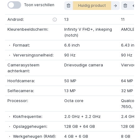
Toon verschillen
Huidig product
Android:
13
11
Kleurenbeeldscherm:
Infinity V FHD+
,
inkeping
AMOLED
(notch)
Formaat:
6.6 inch
6.43 inch
Verversingssnelheid:
90 Hz
90 Hz
Camerasysteem
Drievoudige camera
Viervoud
achterkant:
Hoofdcamera:
50 MP
64 MP
Selfiecamera:
13 MP
32 MP
Processor:
Octa core
Qualcom
765G
, oc
Klokfrequentie:
2.0 GHz
+
2.2 GHz
2.4 GHz
Opslaggeheugen:
128 GB
+
64 GB
128 GB
Werkgeheugen (RAM):
4 GB
+
6 GB
8 GB