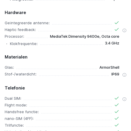
Hardware
Geïntegreerde antenne:
Haptic feedback:
Processor:
MediaTek Dimensity 9400e, Octa core
3.4 GHz
Klokfrequentie:
Materialen
Glas:
ArmorShell
Stof-/waterdicht:
IP69
Telefonie
Dual SIM:
Flight mode:
Handsfree functie:
nano-SIM (4FF):
Trilfunctie: