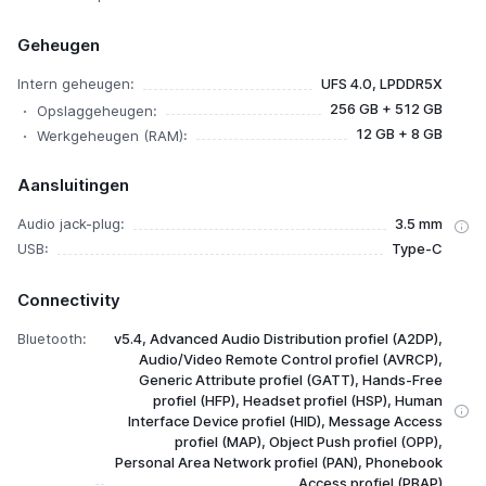
Geheugen
Intern geheugen:
UFS 4.0, LPDDR5X
256 GB + 512 GB
Opslaggeheugen:
12 GB + 8 GB
Werkgeheugen (RAM):
Aansluitingen
Audio jack-plug:
3.5 mm
USB:
Type-C
Connectivity
Bluetooth:
v5.4, Advanced Audio Distribution profiel (A2DP),
Audio/Video Remote Control profiel (AVRCP),
Generic Attribute profiel (GATT), Hands-Free
profiel (HFP), Headset profiel (HSP), Human
Interface Device profiel (HID), Message Access
profiel (MAP), Object Push profiel (OPP),
Personal Area Network profiel (PAN), Phonebook
Access profiel (PBAP)