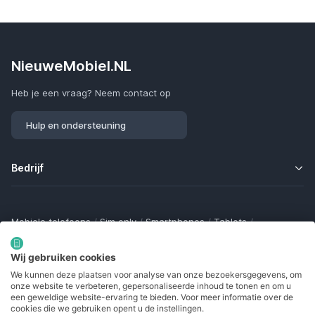
NieuweMobiel.NL
Heb je een vraag? Neem contact op
Hulp en ondersteuning
Bedrijf
Mobiele telefoons
/
Sim only
/
Smartphones
/
Tablets
/
Smartwatches
/
Fitness trackers
/
Draadloze oordopjes
/
Bluetooth trackers
/
Opladers
/
Powerbanks
/
MiFi routers
Wij gebruiken cookies
Samsung Galaxy
/
Apple iPhone
/
Klaptelefoons
/
We kunnen deze plaatsen voor analyse van onze bezoekersgegevens, om
Gamingtelefoons
/
Foldables
/
Robuuste telefoons
/
onze website te verbeteren, gepersonaliseerde inhoud te tonen en om u
Seniorentelefoons
/
Waterdichte telefoons
/
Refurbished
een geweldige website-ervaring te bieden. Voor meer informatie over de
cookies die we gebruiken opent u de instellingen.