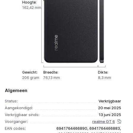
Hoogte:
162,42 mm
Gewicht:
Breedte:
Dikte:
206 gram
76,13 mm
8,3 mm
Algemeen
Status:
Verkrijgbaar
Aangekondigd:
20 mei 2025
Verkrijgbaar sinds:
13 juni 2025
Voorganger:
realme GT 6
EAN codes:
6941764466890, 6941764466883,