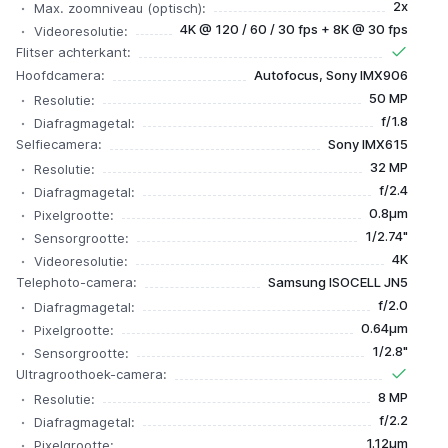
2x
Max. zoomniveau (optisch):
4K @ 120 / 60 / 30 fps + 8K @ 30 fps
Videoresolutie:
Flitser achterkant:
Hoofdcamera:
Autofocus, Sony IMX906
50 MP
Resolutie:
f/1.8
Diafragmagetal:
Selfiecamera:
Sony IMX615
32 MP
Resolutie:
f/2.4
Diafragmagetal:
0.8µm
Pixelgrootte:
1/2.74"
Sensorgrootte:
4K
Videoresolutie:
Telephoto-camera:
Samsung ISOCELL JN5
f/2.0
Diafragmagetal:
0.64µm
Pixelgrootte:
1/2.8"
Sensorgrootte:
Ultragroothoek-camera:
8 MP
Resolutie:
f/2.2
Diafragmagetal:
1.12µm
Pixelgrootte: