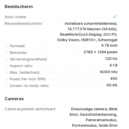
Beeldscherm
Auto-rotate:
Kleurenbeeldscherm:
Instelbare schermhelderheid,
16.777.216 kleuren (24 bits),
RealWorld Eco2 Display, DCI-P3,
Dolby Vision, HDR10+, Schermgat
6.78 inch
Formaat:
2780 x 1264 pixels
Resolutie:
120 Hz
Verversingssnelheid:
4:1.8
Aspect ratio:
6000 nits
Max. helderheid:
450
Pixels Per Inch (PPI):
90.4%
Screen-to-body ratio:
Cameras
Camerasysteem achterkant:
Drievoudige camera, Blink
Shot, Gezichtsherkenning,
Panoramamodus,
Portretmodus, Smile Shot