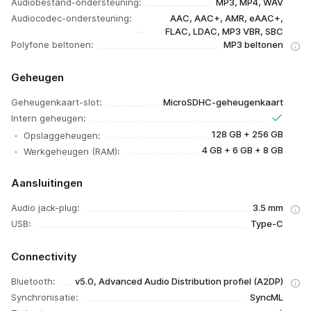
Audiobestand-ondersteuning:
MP3, MP4, WAV
Audiocodec-ondersteuning:
AAC, AAC+, AMR, eAAC+,
FLAC, LDAC, MP3 VBR, SBC
Polyfone beltonen:
MP3 beltonen
Geheugen
Geheugenkaart-slot:
MicroSDHC-geheugenkaart
Intern geheugen:
128 GB + 256 GB
Opslaggeheugen:
4 GB + 6 GB + 8 GB
Werkgeheugen (RAM):
Aansluitingen
Audio jack-plug:
3.5 mm
USB:
Type-C
Connectivity
Bluetooth:
v5.0, Advanced Audio Distribution profiel (A2DP)
Synchronisatie:
SyncML