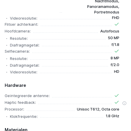
Nachtmodus,
Panoramamodus,
Portretmodus
FHD
Videoresolutie:
Flitser achterkant:
Hoofdcamera:
Autofocus
50 MP
Resolutie:
f/1.8
Diafragmagetal:
Selfiecamera:
8 MP
Resolutie:
f/2.0
Diafragmagetal:
HD
Videoresolutie:
Hardware
Geïntegreerde antenne:
Haptic feedback:
Processor:
Unisoc T612, Octa core
1.8 GHz
Klokfrequentie:
Materialen