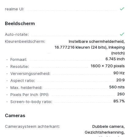
realme UI:
Beeldscherm
Auto-rotate:
Kleurenbeeldscherm:
Instelbare schermhelderheid,
16.777.216 kleuren (24 bits), Inkeping
(notch)
6.745 inch
Formaat:
1600 x 720 pixels
Resolutie:
90 Hz
Verversingssnelheid:
20:9
Aspect ratio:
560 nits
Max. helderheid:
260
Pixels Per Inch (PPI):
85.7%
Screen-to-body ratio:
Cameras
Camerasysteem achterkant:
Dubbele camera,
Gezichtsherkenning,