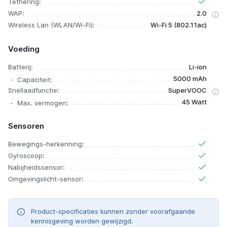
Tethering:
WAP:
2.0
Wireless Lan (WLAN/Wi-Fi):
Wi-Fi 5 (802.11ac)
Voeding
Batterij:
Li-ion
5000 mAh
Capaciteit:
Snellaadfunctie:
SuperVOOC
45 Watt
Max. vermogen:
Sensoren
Bewegings-herkenning:
Gyroscoop:
Nabijheidssensor:
Omgevingslicht-sensor:
Product-specificaties kunnen zonder voorafgaande
kennisgeving worden gewijzigd.