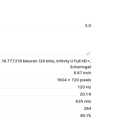
5.0
6.777.216 kleuren (24 bits), Infinity U Full HD+,
Schermgat
6.67 inch
1604 x 720 pixels
120 Hz
20.1:9
625 nits
264
85.1%