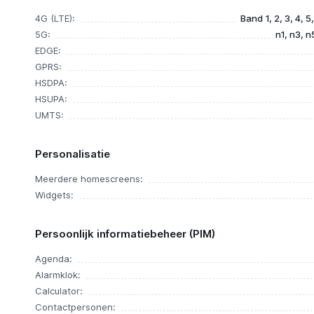
4G (LTE):
Band 1, 2, 3, 4, 5
5G:
n1, n3, n
EDGE:
GPRS:
HSDPA:
HSUPA:
UMTS:
Personalisatie
Meerdere homescreens:
Widgets:
Persoonlijk informatiebeheer (PIM)
Agenda:
Alarmklok:
Calculator:
Contactpersonen: