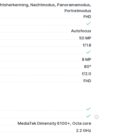
chtsherkenning, Nachtmodus, Panoramamodus,
Portretmodus
FHD
Autofocus
50 MP
f/1.8
8 MP
80°
f/2.0
FHD
MediaTek Dimensity 6100+, Octa core
2.2 GHz