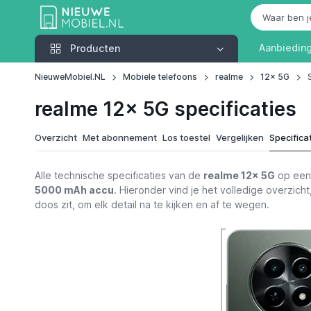
Producten
Aanbiedin
Producten
NieuweMobiel.NL
Mobiele telefoons
realme
12x 5G
realme 12x 5G specificaties
Overzicht
Met abonnement
Los toestel
Vergelijken
Specifica
Alle technische specificaties van de
realme 12x 5G
op een 
5000 mAh accu
. Hieronder vind je het volledige overzicht
doos zit, om elk detail na te kijken en af te wegen.