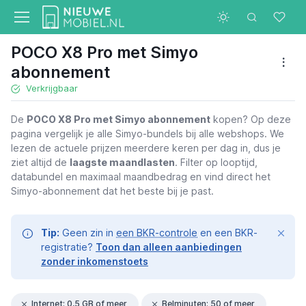
POCO X8 Pro met Simyo
abonnement
Verkrijgbaar
De
POCO X8 Pro met Simyo abonnement
kopen? Op deze
pagina vergelijk je alle Simyo-bundels bij alle webshops. We
lezen de actuele prijzen meerdere keren per dag in, dus je
ziet altijd de
laagste maandlasten
. Filter op looptijd,
databundel en maximaal maandbedrag en vind direct het
Simyo-abonnement dat het beste bij je past.
Tip:
Geen zin in
een BKR-controle
en een BKR-
registratie?
Toon dan alleen aanbiedingen
zonder inkomenstoets
Internet: 0,5 GB of meer
Belminuten: 50 of meer