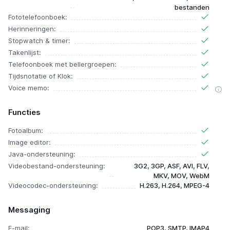
bestanden
Fototelefoonboek:
Herinneringen:
Stopwatch & timer:
Takenlijst:
Telefoonboek met bellergroepen:
Tijdsnotatie of Klok:
Voice memo:
Functies
Fotoalbum:
Image editor:
Java-ondersteuning:
Videobestand-ondersteuning:
3G2, 3GP, ASF, AVI, FLV,
MKV, MOV, WebM
Videocodec-ondersteuning:
H.263, H.264, MPEG-4
Messaging
E-mail:
POP3, SMTP, IMAP4