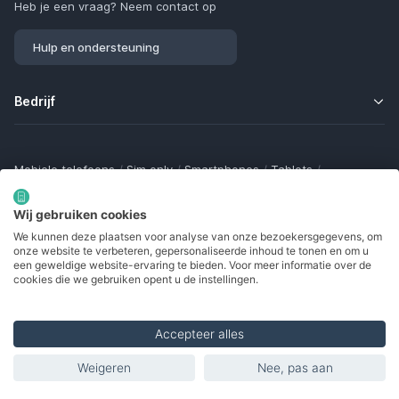
Heb je een vraag? Neem contact op
Hulp en ondersteuning
Bedrijf
Mobiele telefoons
/
Sim only
/
Smartphones
/
Tablets
/
Smartwatches
/
Fitness trackers
/
Draadloze oordopjes
/
Bluetooth trackers
/
Opladers
/
Powerbanks
/
MiFi routers
Wij gebruiken cookies
Samsung Galaxy
/
Apple iPhone
/
Klaptelefoons
/
We kunnen deze plaatsen voor analyse van onze bezoekersgegevens, om
Gamingtelefoons
/
Foldables
/
Robuuste telefoons
/
onze website te verbeteren, gepersonaliseerde inhoud te tonen en om u
Seniorentelefoons
/
Waterdichte telefoons
/
Refurbished
een geweldige website-ervaring te bieden. Voor meer informatie over de
cookies die we gebruiken opent u de instellingen.
Accepteer alles
Made with
in Europe
Weigeren
Nee, pas aan
© 2002 - 2026. Alle rechten voorbehouden