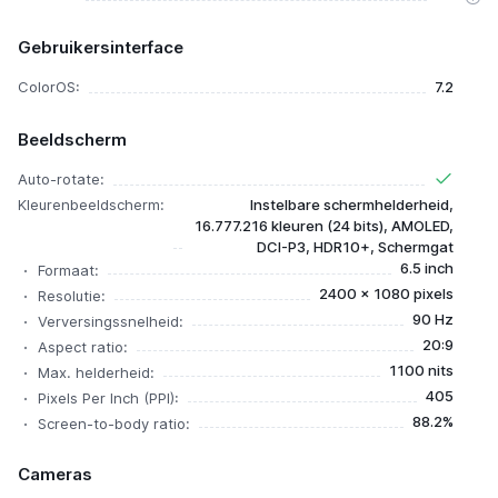
Gebruikersinterface
ColorOS:
7.2
Beeldscherm
Auto-rotate:
Kleurenbeeldscherm:
Instelbare schermhelderheid,
16.777.216 kleuren (24 bits), AMOLED,
DCI-P3, HDR10+, Schermgat
6.5 inch
Formaat:
2400 x 1080 pixels
Resolutie:
90 Hz
Verversingssnelheid:
20:9
Aspect ratio:
1100 nits
Max. helderheid:
405
Pixels Per Inch (PPI):
88.2%
Screen-to-body ratio:
Cameras