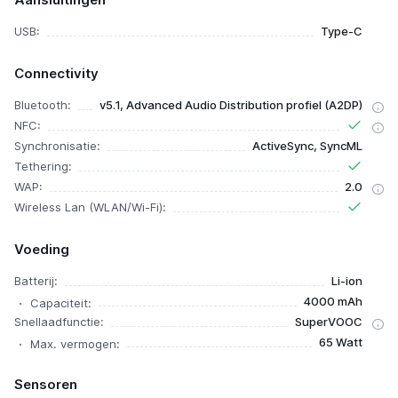
USB:
Type-C
Connectivity
Bluetooth:
v5.1, Advanced Audio Distribution profiel (A2DP)
NFC:
Synchronisatie:
ActiveSync, SyncML
Tethering:
WAP:
2.0
Wireless Lan (WLAN/Wi-Fi):
Voeding
Batterij:
Li-ion
4000 mAh
Capaciteit:
Snellaadfunctie:
SuperVOOC
65 Watt
Max. vermogen:
Sensoren