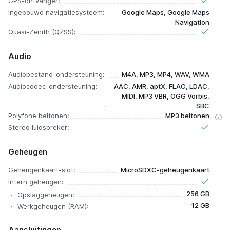
GPS-ontvanger:
Ingebouwd navigatiesysteem:
Google Maps, Google Maps
Navigation
Quasi-Zenith (QZSS):
Audio
Audiobestand-ondersteuning:
M4A, MP3, MP4, WAV, WMA
Audiocodec-ondersteuning:
AAC, AMR, aptX, FLAC, LDAC,
MIDI, MP3 VBR, OGG Vorbis,
SBC
Polyfone beltonen:
MP3 beltonen
Stereo luidspreker:
Geheugen
Geheugenkaart-slot:
MicroSDXC-geheugenkaart
Intern geheugen:
256 GB
Opslaggeheugen:
12 GB
Werkgeheugen (RAM):
Aansluitingen