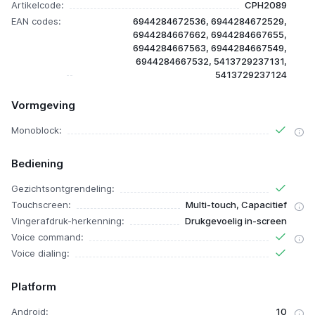
Artikelcode:
CPH2089
EAN codes:
6944284672536, 6944284672529,
6944284667662, 6944284667655,
6944284667563, 6944284667549,
6944284667532, 5413729237131,
5413729237124
Vormgeving
Monoblock:
Bediening
Gezichtsontgrendeling:
Touchscreen:
Multi-touch, Capacitief
Vingerafdruk-herkenning:
Drukgevoelig in-screen
Voice command:
Voice dialing:
Platform
Android:
10