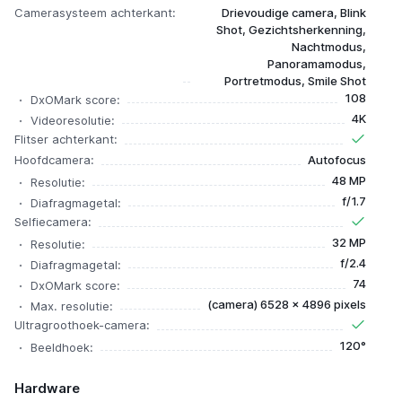
Camerasysteem achterkant:
Drievoudige camera, Blink
Shot, Gezichtsherkenning,
Nachtmodus,
Panoramamodus,
Portretmodus, Smile Shot
108
DxOMark score:
4K
Videoresolutie:
Flitser achterkant:
Hoofdcamera:
Autofocus
48 MP
Resolutie:
f/1.7
Diafragmagetal:
Selfiecamera:
32 MP
Resolutie:
f/2.4
Diafragmagetal:
74
DxOMark score:
(camera) 6528 x 4896 pixels
Max. resolutie:
Ultragroothoek-camera:
120°
Beeldhoek:
Hardware