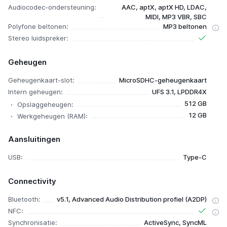
Audiocodec-ondersteuning:
AAC, aptX, aptX HD, LDAC,
MIDI, MP3 VBR, SBC
Polyfone beltonen:
MP3 beltonen
Stereo luidspreker:
Geheugen
Geheugenkaart-slot:
MicroSDHC-geheugenkaart
Intern geheugen:
UFS 3.1, LPDDR4X
512 GB
Opslaggeheugen:
12 GB
Werkgeheugen (RAM):
Aansluitingen
USB:
Type-C
Connectivity
Bluetooth:
v5.1, Advanced Audio Distribution profiel (A2DP)
NFC:
Synchronisatie:
ActiveSync, SyncML