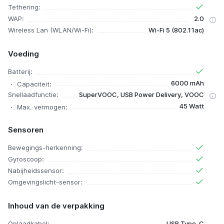
Tethering:
WAP:
2.0
Wireless Lan (WLAN/Wi-Fi):
Wi-Fi 5 (802.11ac)
Voeding
Batterij:
6000 mAh
Capaciteit:
Snellaadfunctie:
SuperVOOC, USB Power Delivery, VOOC
45 Watt
Max. vermogen:
Sensoren
Bewegings-herkenning:
Gyroscoop:
Nabijheidssensor:
Omgevingslicht-sensor:
Inhoud van de verpakking
Oplaadkabel:
USB Type-C