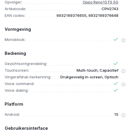
Opvolger:
Oppo Reno15 FS 5G
Artikelcode:
CPH2743
EAN codes:
6932169376655, 6932169376648
Vormgeving
Monoblock:
Bediening
Gezichtsontgrendeling:
Touchscreen:
Multi-touch, Capacitief
Vingerafdruk-herkenning:
Drukgevoelig in-screen, Optisch
Voice command:
Voice dialing:
Platform
Android:
15
Gebruikersinterface