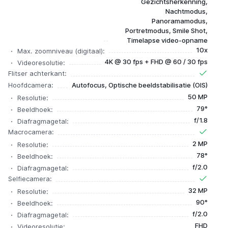
Gezichtsherkenning,
Nachtmodus,
Panoramamodus,
Portretmodus, Smile Shot,
Timelapse video-opname
10x
Max. zoomniveau (digitaal):
4K @ 30 fps + FHD @ 60 / 30 fps
Videoresolutie:
Flitser achterkant:
Hoofdcamera:
Autofocus, Optische beeldstabilisatie (OIS)
50 MP
Resolutie:
79°
Beeldhoek:
f/1.8
Diafragmagetal:
Macrocamera:
2 MP
Resolutie:
78°
Beeldhoek:
f/2.0
Diafragmagetal:
Selfiecamera:
32 MP
Resolutie:
90°
Beeldhoek:
f/2.0
Diafragmagetal:
FHD
Videoresolutie: