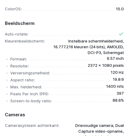
ColorOS:
15.0
Beeldscherm
Auto-rotate:
Kleurenbeeldscherm:
Instelbare schermhelderheid,
16.777.216 kleuren (24 bits), AMOLED,
DCI-P3, Schermgat
6.57 inch
Formaat:
2372 x 1080 pixels
Resolutie:
120 Hz
Verversingssnelheid:
19.8:9
Aspect ratio:
1400 nits
Max. helderheid:
397
Pixels Per Inch (PPI):
88.6%
Screen-to-body ratio:
Cameras
Camerasysteem achterkant:
Drievoudige camera, Dual
Capture video-opname,