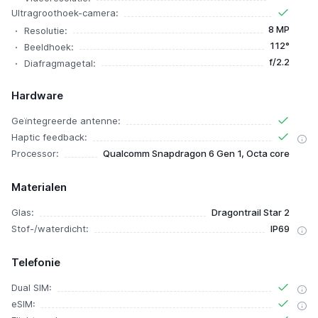
Ultragroothoek-camera:
8 MP
Resolutie:
112°
Beeldhoek:
f/2.2
Diafragmagetal:
Hardware
Geïntegreerde antenne:
Haptic feedback:
Processor:
Qualcomm Snapdragon 6 Gen 1, Octa core
Materialen
Glas:
Dragontrail Star 2
Stof-/waterdicht:
IP69
Telefonie
Dual SIM:
eSIM: