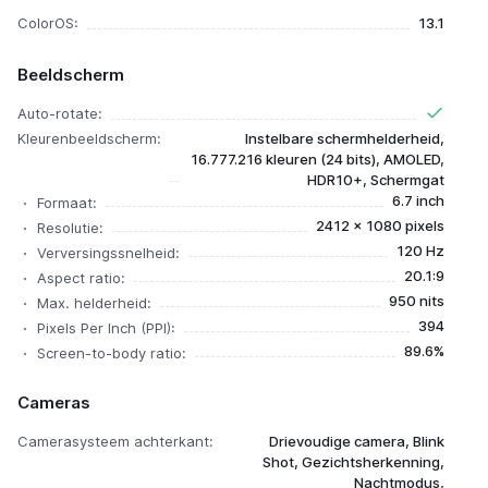
ColorOS:
13.1
Beeldscherm
Auto-rotate:
Kleurenbeeldscherm:
Instelbare schermhelderheid,
16.777.216 kleuren (24 bits), AMOLED,
HDR10+, Schermgat
6.7 inch
Formaat:
2412 x 1080 pixels
Resolutie:
120 Hz
Verversingssnelheid:
20.1:9
Aspect ratio:
950 nits
Max. helderheid:
394
Pixels Per Inch (PPI):
89.6%
Screen-to-body ratio:
Cameras
Camerasysteem achterkant:
Drievoudige camera, Blink
Shot, Gezichtsherkenning,
Nachtmodus,