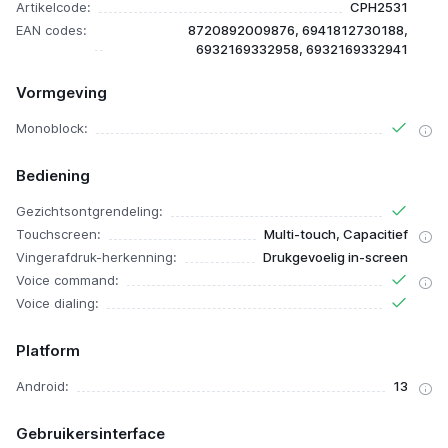
Artikelcode:
CPH2531
EAN codes:
8720892009876, 6941812730188,
6932169332958, 6932169332941
Vormgeving
Monoblock:
Bediening
Gezichtsontgrendeling:
Touchscreen:
Multi-touch, Capacitief
Vingerafdruk-herkenning:
Drukgevoelig in-screen
Voice command:
Voice dialing:
Platform
Android:
13
Gebruikersinterface