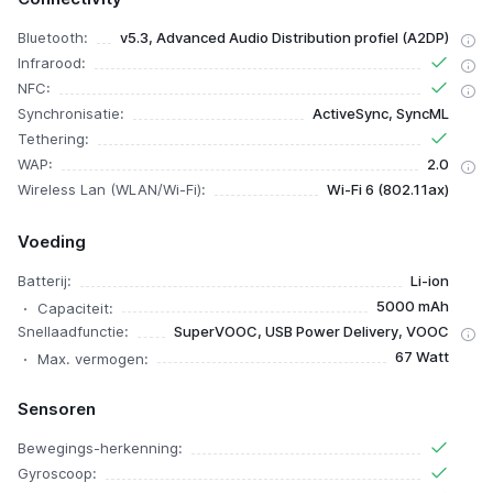
Bluetooth:
v5.3, Advanced Audio Distribution profiel (A2DP)
Infrarood:
NFC:
Synchronisatie:
ActiveSync, SyncML
Tethering:
WAP:
2.0
Wireless Lan (WLAN/Wi-Fi):
Wi-Fi 6 (802.11ax)
Voeding
Batterij:
Li-ion
5000 mAh
Capaciteit:
Snellaadfunctie:
SuperVOOC, USB Power Delivery, VOOC
67 Watt
Max. vermogen:
Sensoren
Bewegings-herkenning:
Gyroscoop: