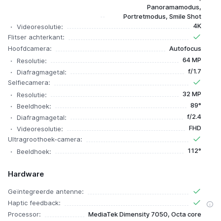
Panoramamodus,
Portretmodus, Smile Shot
4K
Videoresolutie:
Flitser achterkant:
Hoofdcamera:
Autofocus
64 MP
Resolutie:
f/1.7
Diafragmagetal:
Selfiecamera:
32 MP
Resolutie:
89°
Beeldhoek:
f/2.4
Diafragmagetal:
FHD
Videoresolutie:
Ultragroothoek-camera:
112°
Beeldhoek:
Hardware
Geïntegreerde antenne:
Haptic feedback:
Processor:
MediaTek Dimensity 7050, Octa core