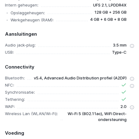
Intern geheugen:
UFS 2.1, LPDDR4X
128 GB + 256 GB
Opslaggeheugen:
4 GB + 6 GB + 8 GB
Werkgeheugen (RAM):
Aansluitingen
Audio jack-plug:
3.5 mm
USB:
Type-C
Connectivity
Bluetooth:
v5.4, Advanced Audio Distribution profiel (A2DP)
NFC:
Synchronisatie:
Tethering:
WAP:
2.0
Wireless Lan (WLAN/Wi-Fi):
Wi-Fi 5 (802.11ac), WiFi Direct-
ondersteuning
Voeding