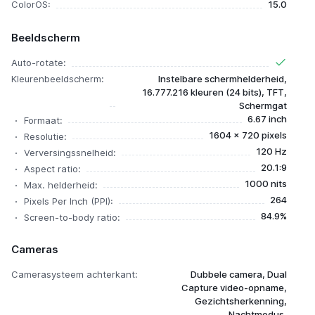
ColorOS:
15.0
Beeldscherm
Auto-rotate:
Kleurenbeeldscherm:
Instelbare schermhelderheid,
16.777.216 kleuren (24 bits), TFT,
Schermgat
6.67 inch
Formaat:
1604 x 720 pixels
Resolutie:
120 Hz
Verversingssnelheid:
20.1:9
Aspect ratio:
1000 nits
Max. helderheid:
264
Pixels Per Inch (PPI):
84.9%
Screen-to-body ratio:
Cameras
Camerasysteem achterkant:
Dubbele camera, Dual
Capture video-opname,
Gezichtsherkenning,
Nachtmodus,