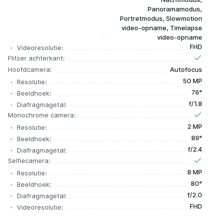
Panoramamodus,
Portretmodus, Slowmotion
video-opname, Timelapse
video-opname
FHD
Videoresolutie:
Flitser achterkant:
Hoofdcamera:
Autofocus
50 MP
Resolutie:
76°
Beeldhoek:
f/1.8
Diafragmagetal:
Monochrome camera:
2 MP
Resolutie:
89°
Beeldhoek:
f/2.4
Diafragmagetal:
Selfiecamera:
8 MP
Resolutie:
80°
Beeldhoek:
f/2.0
Diafragmagetal:
FHD
Videoresolutie: