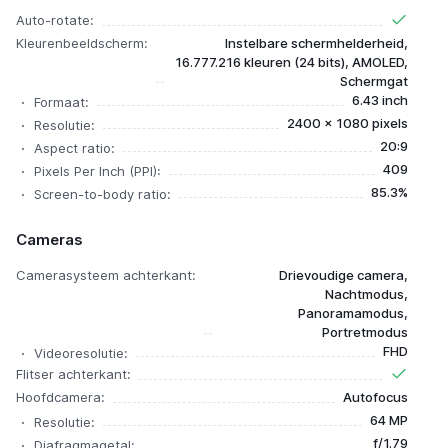
Auto-rotate:
Kleurenbeeldscherm:
Instelbare schermhelderheid,
16.777.216 kleuren (24 bits), AMOLED,
Schermgat
6.43 inch
Formaat:
2400 x 1080 pixels
Resolutie:
20:9
Aspect ratio:
409
Pixels Per Inch (PPI):
85.3%
Screen-to-body ratio:
Cameras
Camerasysteem achterkant:
Drievoudige camera,
Nachtmodus,
Panoramamodus,
Portretmodus
FHD
Videoresolutie:
Flitser achterkant:
Hoofdcamera:
Autofocus
64 MP
Resolutie:
f/1.79
Diafragmagetal: