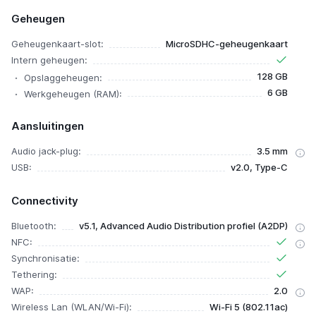
Geheugen
Geheugenkaart-slot:
MicroSDHC-geheugenkaart
Intern geheugen:
128 GB
Opslaggeheugen:
6 GB
Werkgeheugen (RAM):
Aansluitingen
Audio jack-plug:
3.5 mm
USB:
v2.0, Type-C
Connectivity
Bluetooth:
v5.1, Advanced Audio Distribution profiel (A2DP)
NFC:
Synchronisatie:
Tethering:
WAP:
2.0
Wireless Lan (WLAN/Wi-Fi):
Wi-Fi 5 (802.11ac)