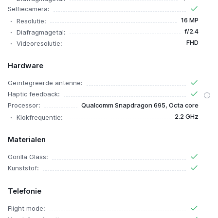
Selfiecamera:
16 MP
Resolutie:
f/2.4
Diafragmagetal:
FHD
Videoresolutie:
Hardware
Geïntegreerde antenne:
Haptic feedback:
Processor:
Qualcomm Snapdragon 695, Octa core
2.2 GHz
Klokfrequentie:
Materialen
Gorilla Glass:
Kunststof:
Telefonie
Flight mode: