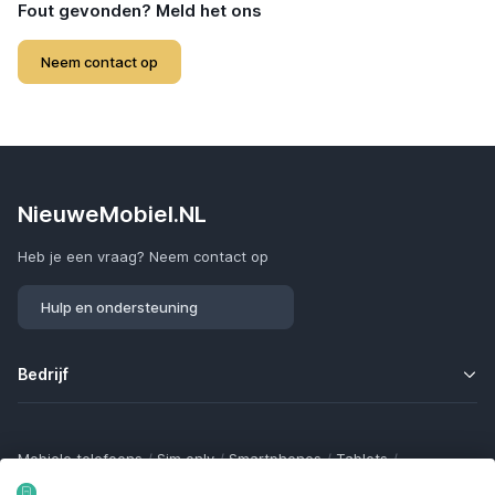
Fout gevonden? Meld het ons
Neem contact op
NieuweMobiel.NL
Heb je een vraag? Neem contact op
Hulp en ondersteuning
Bedrijf
Mobiele telefoons
/
Sim only
/
Smartphones
/
Tablets
/
Smartwatches
/
Fitness trackers
/
Draadloze oordopjes
/