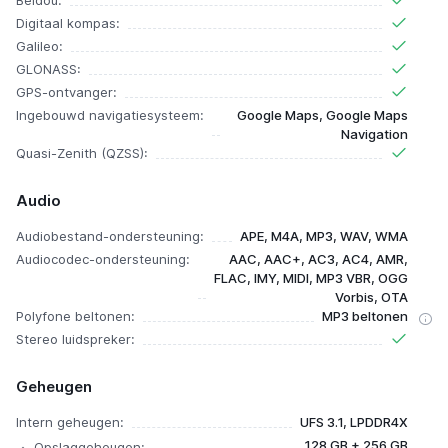
Beidou:
Digitaal kompas:
Galileo:
GLONASS:
GPS-ontvanger:
Ingebouwd navigatiesysteem:
Google Maps, Google Maps
Navigation
Quasi-Zenith (QZSS):
Audio
Audiobestand-ondersteuning:
APE, M4A, MP3, WAV, WMA
Audiocodec-ondersteuning:
AAC, AAC+, AC3, AC4, AMR,
FLAC, IMY, MIDI, MP3 VBR, OGG
Vorbis, OTA
Polyfone beltonen:
MP3 beltonen
Stereo luidspreker:
Geheugen
Intern geheugen:
UFS 3.1, LPDDR4X
128 GB + 256 GB
Opslaggeheugen: