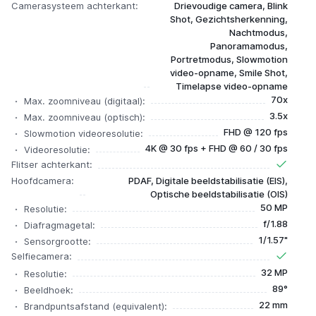
Camerasysteem achterkant:
Drievoudige camera, Blink
Shot, Gezichtsherkenning,
Nachtmodus,
Panoramamodus,
Portretmodus, Slowmotion
video-opname, Smile Shot,
Timelapse video-opname
70x
Max. zoomniveau (digitaal):
3.5x
Max. zoomniveau (optisch):
FHD @ 120 fps
Slowmotion videoresolutie:
4K @ 30 fps + FHD @ 60 / 30 fps
Videoresolutie:
Flitser achterkant:
Hoofdcamera:
PDAF, Digitale beeldstabilisatie (EIS),
Optische beeldstabilisatie (OIS)
50 MP
Resolutie:
f/1.88
Diafragmagetal:
1/1.57"
Sensorgrootte:
Selfiecamera:
32 MP
Resolutie:
89°
Beeldhoek:
22 mm
Brandpuntsafstand (equivalent):