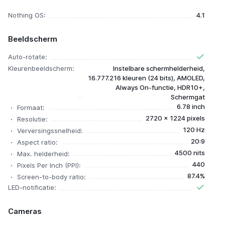
Nothing OS:
4.1
Beeldscherm
Auto-rotate:
Kleurenbeeldscherm:
Instelbare schermhelderheid,
16.777.216 kleuren (24 bits), AMOLED,
Always On-functie, HDR10+,
Schermgat
6.78 inch
Formaat:
2720 x 1224 pixels
Resolutie:
120 Hz
Verversingssnelheid:
20:9
Aspect ratio:
4500 nits
Max. helderheid:
440
Pixels Per Inch (PPI):
87.4%
Screen-to-body ratio:
LED-notificatie:
Cameras