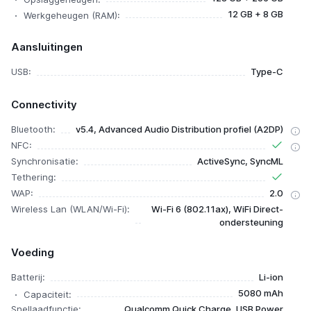
12 GB + 8 GB
Werkgeheugen (RAM):
Aansluitingen
USB:
Type-C
Connectivity
Bluetooth:
v5.4, Advanced Audio Distribution profiel (A2DP)
NFC:
Synchronisatie:
ActiveSync, SyncML
Tethering:
WAP:
2.0
Wireless Lan (WLAN/Wi-Fi):
Wi-Fi 6 (802.11ax), WiFi Direct-
ondersteuning
Voeding
Batterij:
Li-ion
5080 mAh
Capaciteit:
Snellaadfunctie:
Qualcomm Quick Charge, USB Power