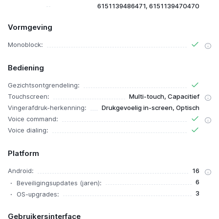
6151139486471, 6151139470470
Vormgeving
Monoblock:
Bediening
Gezichtsontgrendeling:
Touchscreen:
Multi-touch, Capacitief
Vingerafdruk-herkenning:
Drukgevoelig in-screen, Optisch
Voice command:
Voice dialing:
Platform
Android:
16
6
Beveiligingsupdates (jaren):
3
OS-upgrades:
Gebruikersinterface