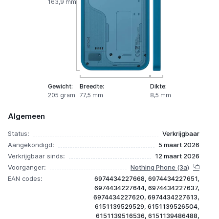
163,9 mm
Breedte:
Gewicht:
Dikte:
77,5 mm
205 gram
8,5 mm
Algemeen
Status:
Verkrijgbaar
Aangekondigd:
5 maart 2026
Verkrijgbaar sinds:
12 maart 2026
Voorganger:
Nothing Phone (3a)
EAN codes:
6974434227668, 6974434227651,
6974434227644, 6974434227637,
6974434227620, 6974434227613,
6151139529529, 6151139526504,
6151139516536, 6151139486488,