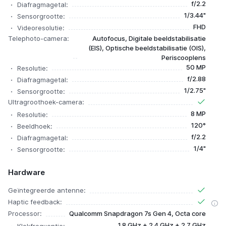
f/2.2
Diafragmagetal:
1/3.44"
Sensorgrootte:
FHD
Videoresolutie:
Telephoto-camera:
Autofocus, Digitale beeldstabilisatie
(EIS), Optische beeldstabilisatie (OIS),
Periscooplens
50 MP
Resolutie:
f/2.88
Diafragmagetal:
1/2.75"
Sensorgrootte:
Ultragroothoek-camera:
8 MP
Resolutie:
120°
Beeldhoek:
f/2.2
Diafragmagetal:
1/4"
Sensorgrootte:
Hardware
Geïntegreerde antenne:
Haptic feedback:
Processor:
Qualcomm Snapdragon 7s Gen 4, Octa core
1.8 GHz + 2.4 GHz + 2.7 GHz