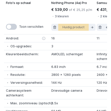
Foto's op schaal
Nothing Phone (4a) Pro
Samsung
€ 539,00
€ 431,
of € 25,25 p/m
3 kleuren
2 kleur
Toon verschillen
Huidig product
Android:
16
11
OS-upgrades:
3
Kleurenbeeldscherm:
AMOLED
, schermgat
Infinity-
schermg
Formaat:
6.83 inch
6.7 inch
Resolutie:
2800
x
1260 pixels
2400
x
1
Verversingssnelheid:
144 Hz
120 Hz
Camerasysteem
Drievoudige camera
Drievoud
achterkant:
Max. zoomniveau (optisch):
3.5x