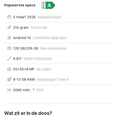
Populairste specs
5 maart 2026
Aangekondigd
210 gram
7,9 mm dik
Android 16
3 beloofde upgrades
128 GB/256 GB
Niet uitbreidbaar
6.83"
2800x1260 pixels
50+50+8 MP
4K-video
8-12 GB RAM
Snapdragon 7 Gen 4
5080 mAh
50W
Nothing Phone (4a) Pro
Wat zit er in de doos?
€ 539,00
of € 25,25 p/m