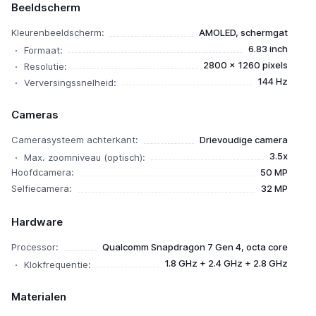
Beeldscherm
Kleurenbeeldscherm:
AMOLED, schermgat
6.83 inch
Formaat:
2800 x 1260 pixels
Resolutie:
144 Hz
Verversingssnelheid:
Cameras
Camerasysteem achterkant:
Drievoudige camera
3.5x
Max. zoomniveau (optisch):
Hoofdcamera:
50 MP
Selfiecamera:
32 MP
Hardware
Processor:
Qualcomm Snapdragon 7 Gen 4, octa core
1.8 GHz + 2.4 GHz + 2.8 GHz
Klokfrequentie:
Materialen