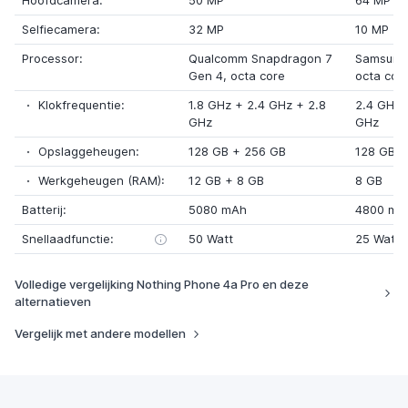
Hoofdcamera:
50 MP
64 MP
Selfiecamera:
32 MP
10 MP
Processor:
Qualcomm Snapdragon 7
Samsung
Gen 4
, octa core
octa cor
Klokfrequentie:
1.8 GHz
+
2.4 GHz
+
2.8
2.4 GHz
GHz
GHz
Opslaggeheugen:
128 GB
+ 256 GB
128 GB
+
Werkgeheugen (RAM):
12 GB
+ 8 GB
8 GB
Batterij:
5080 mAh
4800 mA
Snellaadfunctie:
50 Watt
25 Watt
Volledige vergelijking Nothing Phone 4a Pro en deze
alternatieven
Vergelijk met andere modellen