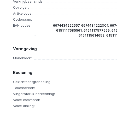
Verkrijgbaar sinds:
Opvolger:
Artikelcode:
Codenaam:
EAN codes:
6974434222557, 6974434222007, 697
6151117585561, 6151117577559, 61
6151115614652, 61511
Vormgeving
Monoblock:
Bediening
Gezichtsontgrendeling:
Touchscreen:
Vingerafdruk-herkenning:
Voice command:
Voice dialing: