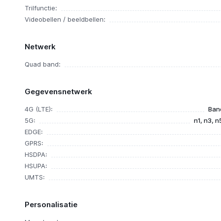
Trilfunctie:
Videobellen / beeldbellen:
Netwerk
Quad band:
Gegevensnetwerk
4G (LTE):
Band
5G:
n1, n3, n
EDGE:
GPRS:
HSDPA:
HSUPA:
UMTS:
Personalisatie