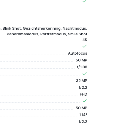
 Blink Shot, Gezichtsherkenning, Nachtmodus,
Panoramamodus, Portretmodus, Smile Shot
4K
Autofocus
50 MP
f/1.88
32 MP
f/2.2
FHD
50 MP
114°
f/2.2