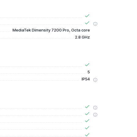
MediaTek Dimensity 7200 Pro, Octa core
2.8 GHz
5
IP54