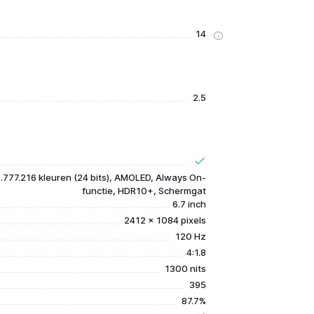
14
2.5
.777.216 kleuren (24 bits), AMOLED, Always On-
functie, HDR10+, Schermgat
6.7 inch
2412 x 1084 pixels
120 Hz
4:1.8
1300 nits
395
87.7%