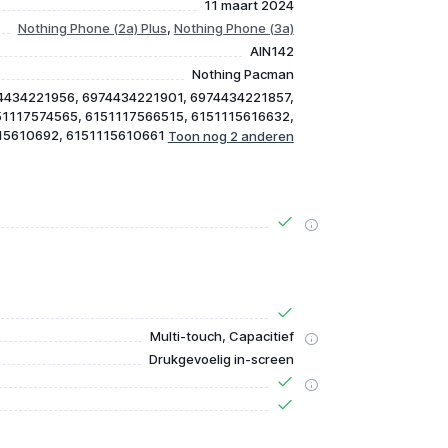
11 maart 2024
Nothing Phone (2a) Plus
,
Nothing Phone (3a)
AIN142
Nothing Pacman
4434221956, 6974434221901, 6974434221857,
51117574565, 6151117566515, 6151115616632,
15610692, 6151115610661
Multi-touch, Capacitief
Drukgevoelig in-screen