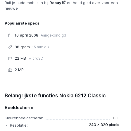
Ruil je oude mobiel in bij
Rebuy
en houd geld over voor een
nieuwe
Populairste specs
16 april 2008
Aangekondigd
88 gram
15 mm dik
22 MB
MicroSD
2 MP
Nokia 6212 Classic
Belangrijkste functies Nokia 6212 Classic
Beeldscherm
Kleurenbeeldscherm:
TFT
240 x 320 pixels
Resolutie: