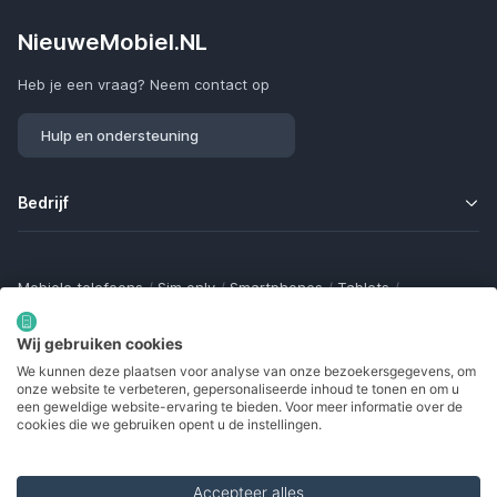
NieuweMobiel.NL
Heb je een vraag? Neem contact op
Hulp en ondersteuning
Bedrijf
Mobiele telefoons
/
Sim only
/
Smartphones
/
Tablets
/
Smartwatches
/
Fitness trackers
/
Draadloze oordopjes
/
Bluetooth trackers
/
Opladers
/
Powerbanks
/
MiFi routers
Wij gebruiken cookies
Samsung Galaxy
/
Apple iPhone
/
Klaptelefoons
/
We kunnen deze plaatsen voor analyse van onze bezoekersgegevens, om
Gamingtelefoons
/
Foldables
/
Robuuste telefoons
/
onze website te verbeteren, gepersonaliseerde inhoud te tonen en om u
Seniorentelefoons
/
Waterdichte telefoons
/
Refurbished
een geweldige website-ervaring te bieden. Voor meer informatie over de
cookies die we gebruiken opent u de instellingen.
Accepteer alles