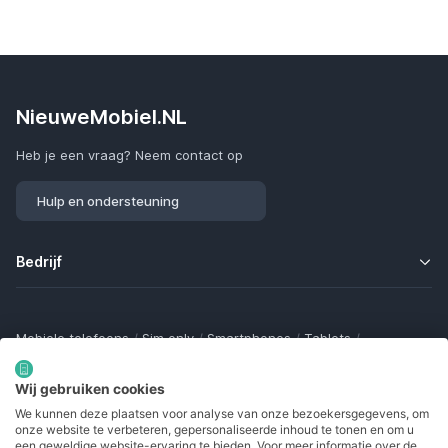
NieuweMobiel.NL
Heb je een vraag? Neem contact op
Hulp en ondersteuning
Bedrijf
Mobiele telefoons
/
Sim only
/
Smartphones
/
Tablets
/
Smartwatches
/
Fitness trackers
/
Draadloze oordopjes
/
Bluetooth trackers
/
Opladers
/
Powerbanks
/
MiFi routers
Wij gebruiken cookies
Samsung Galaxy
/
Apple iPhone
/
Klaptelefoons
/
We kunnen deze plaatsen voor analyse van onze bezoekersgegevens, om
Gamingtelefoons
/
Foldables
/
Robuuste telefoons
/
onze website te verbeteren, gepersonaliseerde inhoud te tonen en om u
Seniorentelefoons
/
Waterdichte telefoons
/
Refurbished
een geweldige website-ervaring te bieden. Voor meer informatie over de