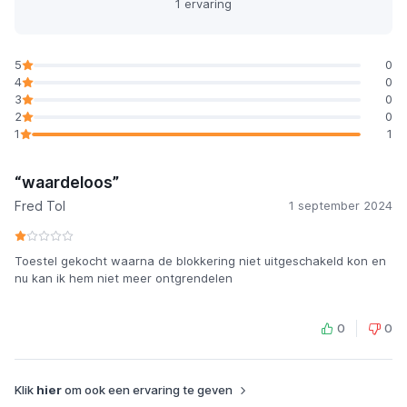
1 ervaring
5
0
4
0
3
0
2
0
1
1
“waardeloos”
Fred Tol
1 september 2024
Toestel gekocht waarna de blokkering niet uitgeschakeld kon en
nu kan ik hem niet meer ontgrendelen
0
0
Klik
hier
om ook een ervaring te geven