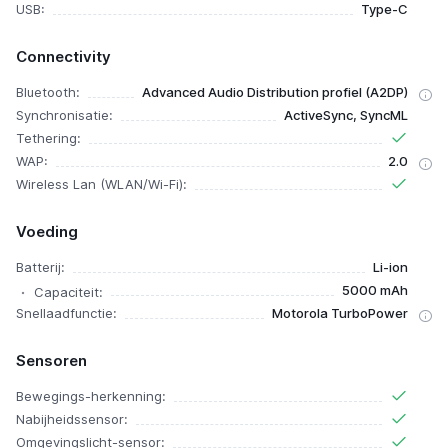
USB:
Type-C
Connectivity
Bluetooth:
Advanced Audio Distribution profiel (A2DP)
Synchronisatie:
ActiveSync, SyncML
Tethering:
WAP:
2.0
Wireless Lan (WLAN/Wi-Fi):
Voeding
Batterij:
Li-ion
5000 mAh
Capaciteit:
Snellaadfunctie:
Motorola TurboPower
Sensoren
Bewegings-herkenning:
Nabijheidssensor:
Omgevingslicht-sensor: