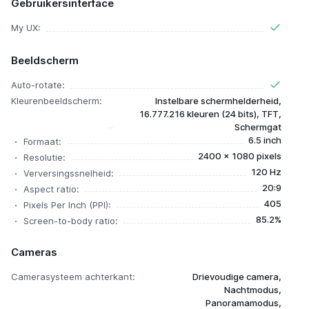
Gebruikersinterface
My UX:
Beeldscherm
Auto-rotate:
Kleurenbeeldscherm:
Instelbare schermhelderheid,
16.777.216 kleuren (24 bits), TFT,
Schermgat
6.5 inch
Formaat:
2400 x 1080 pixels
Resolutie:
120 Hz
Verversingssnelheid:
20:9
Aspect ratio:
405
Pixels Per Inch (PPI):
85.2%
Screen-to-body ratio:
Cameras
Camerasysteem achterkant:
Drievoudige camera,
Nachtmodus,
Panoramamodus,