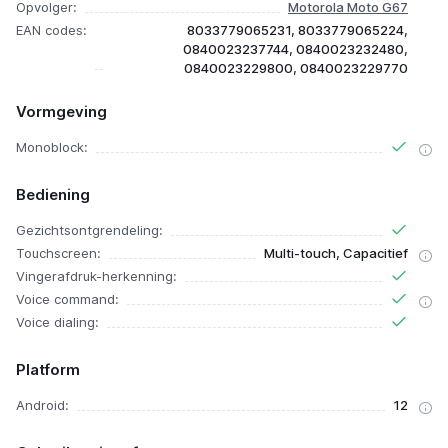
Opvolger:
Motorola Moto G67
EAN codes:
8033779065231, 8033779065224,
0840023237744, 0840023232480,
0840023229800, 0840023229770
Vormgeving
Monoblock:
Bediening
Gezichtsontgrendeling:
Touchscreen:
Multi-touch, Capacitief
Vingerafdruk-herkenning:
Voice command:
Voice dialing:
Platform
Android:
12