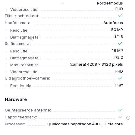
Portretmodus
FHD
Videoresolutie:
Flitser achterkant:
Hoofdcamera:
Autofocus
50 MP
Resolutie:
f/1.8
Diafragmagetal:
Selfiecamera:
16 MP
Resolutie:
f/2.2
Diafragmagetal:
(camera) 4208 x 3120 pixels
Max. resolutie:
FHD
Videoresolutie:
Ultragroothoek-camera:
118°
Beeldhoek:
Hardware
Geïntegreerde antenne:
Haptic feedback:
Processor:
Qualcomm Snapdragon 480+, Octa core