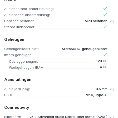
Audiobestand-ondersteuning:
Audiocodec-ondersteuning:
Polyfone beltonen:
MP3 beltonen
Stereo luidspreker:
Geheugen
Geheugenkaart-slot:
MicroSDHC-geheugenkaart
Intern geheugen:
128 GB
Opslaggeheugen:
4 GB
Werkgeheugen (RAM):
Aansluitingen
Audio jack-plug:
3.5 mm
USB:
v2.0, Type-C
Connectivity
Bluetooth:
v5.1, Advanced Audio Distribution profiel (A2DP)