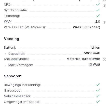
NFC:
Synchronisatie:
Tethering:
WAP:
2.0
Wireless Lan (WLAN/Wi-Fi):
Wi-Fi 5 (802.11ac)
Voeding
Batterij:
Li-ion
5000 mAh
Capaciteit:
Snellaadfunctie:
Motorola TurboPower
10 Watt
Max. vermogen:
Sensoren
Bewegings-herkenning:
Gyroscoop:
Nabijheidssensor:
Omgevingslicht-sensor: