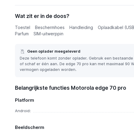
Functies
Wat zit er in de doos?
Motorola edge 70 pro
Alternatieven
Toestel
€ 479,00
Beschermhoes
Handleiding
Oplaadkabel (USB
of € 23,50 p/m
Parfum
SIM-uitwerppin
Nieuws
Geen oplader meegeleverd
Deze telefoon komt zonder oplader. Gebruik een bestaande
of schaf er één aan. De edge 70 pro kan met maximaal 90 W
vermogen opgeladen worden.
Belangrijkste functies Motorola edge 70 pro
Platform
Android:
Beeldscherm