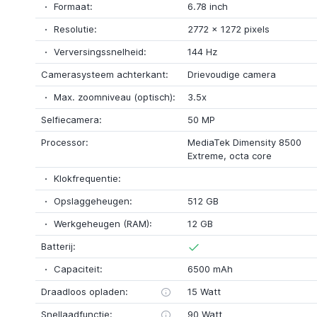
Formaat:
6.78 inch
Resolutie:
2772
x
1272 pixels
Verversingssnelheid:
144 Hz
Camerasysteem achterkant:
Drievoudige camera
Max. zoomniveau (optisch):
3.5x
Selfiecamera:
50 MP
Processor:
MediaTek Dimensity 8500
Extreme
, octa core
Klokfrequentie:
Opslaggeheugen:
512 GB
Werkgeheugen (RAM):
12 GB
Batterij:
Capaciteit:
6500 mAh
Draadloos opladen:
15 Watt
Snellaadfunctie:
90 Watt