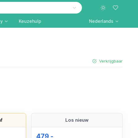
ly
Keuzehulp
Nederlands
Verkrijgbaar
f
Los nieuw
479,-