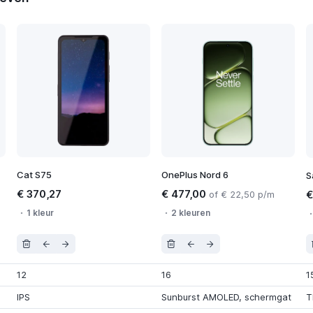
Cat S75
OnePlus Nord 6
S
€ 370,27
€ 477,00
€
of € 22,50 p/m
1 kleur
2 kleuren
12
16
1
IPS
Sunburst AMOLED
,
schermgat
T