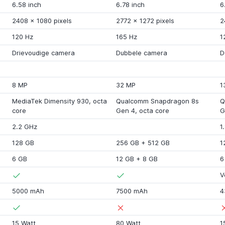
6.58 inch
6.78 inch
6
2408
x
1080 pixels
2772
x
1272 pixels
2
120 Hz
165 Hz
1
Drievoudige camera
Dubbele camera
D
8 MP
32 MP
1
MediaTek Dimensity 930
, octa
Qualcomm Snapdragon 8s
Q
core
Gen 4
, octa core
G
2.2 GHz
1
128 GB
256 GB
+
512 GB
1
6 GB
12 GB
+
8 GB
6
V
5000 mAh
7500 mAh
4
15 Watt
80 Watt
1