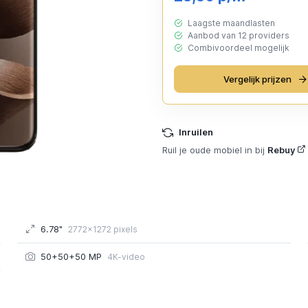
Laagste maandlasten
Aanbod van 12 providers
Combivoordeel mogelijk
Vergelijk prijzen
Inruilen
Ruil je oude mobiel in bij
Rebuy
6.78"
2772x1272 pixels
50+50+50 MP
4K-video