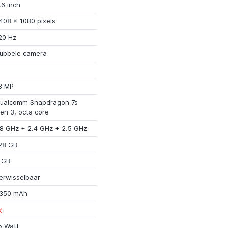
.6 inch
408
x
1080 pixels
20 Hz
ubbele camera
3 MP
ualcomm Snapdragon 7s
en 3
, octa core
.8 GHz
+
2.4 GHz
+
2.5 GHz
28 GB
 GB
erwisselbaar
350 mAh
5 Watt