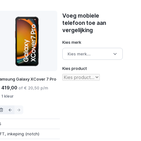
Voeg mobiele
telefoon toe aan
vergelijking
Kies merk
Kies product
amsung Galaxy XCover 7 Pro
 419,00
of € 20,50 p/m
1 kleur
5
FT
,
inkeping (notch)