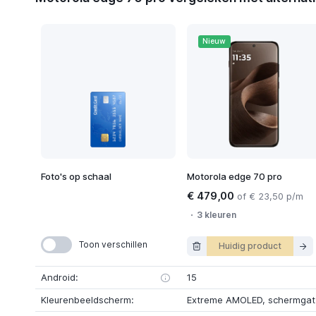
Nieuw
Foto's op schaal
Motorola edge 70 pro
€ 479,00
of € 23,50 p/m
3 kleuren
Toon verschillen
Huidig product
Android:
15
Kleurenbeeldscherm:
Extreme AMOLED
,
schermgat