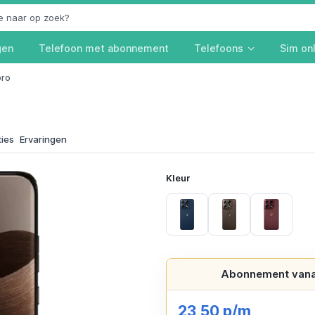
gen
Telefoon met abonnement
Telefoons
Sim on
pro
ties
Ervaringen
Kleur
Blau
Braun
Rot
Abonnement vana
23,50 p/m