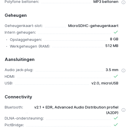
Polyfone beltonen:
MP3 beltonen
Geheugen
Geheugenkaart-slot:
MicroSDHC-geheugenkaart
Intern geheugen:
8 GB
Opslaggeheugen:
512 MB
Werkgeheugen (RAM):
Aansluitingen
Audio jack-plug:
3.5 mm
HDMI:
USB:
v2.0, microUSB
Connectivity
Bluetooth:
v2.1 + EDR, Advanced Audio Distribution profiel
(A2DP)
DLNA-ondersteuning:
PictBridge: