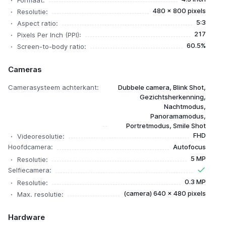
Formaat:
480 x 800 pixels
Resolutie:
5:3
Aspect ratio:
217
Pixels Per Inch (PPI):
60.5%
Screen-to-body ratio:
Cameras
Camerasysteem achterkant:
Dubbele camera, Blink Shot,
Gezichtsherkenning,
Nachtmodus,
Panoramamodus,
Portretmodus, Smile Shot
FHD
Videoresolutie:
Hoofdcamera:
Autofocus
5 MP
Resolutie:
Selfiecamera:
0.3 MP
Resolutie:
(camera) 640 x 480 pixels
Max. resolutie:
Hardware