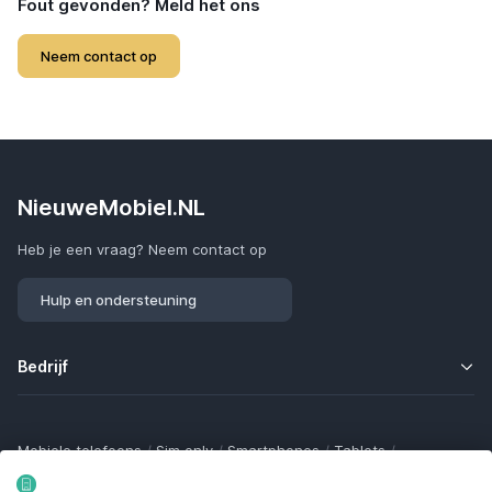
Fout gevonden? Meld het ons
Neem contact op
NieuweMobiel.NL
Heb je een vraag? Neem contact op
Hulp en ondersteuning
Bedrijf
Mobiele telefoons
/
Sim only
/
Smartphones
/
Tablets
/
Smartwatches
/
Fitness trackers
/
Draadloze oordopjes
/