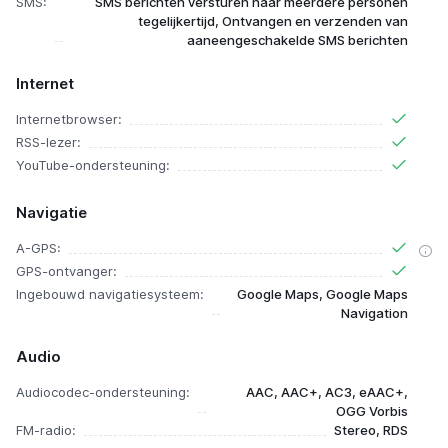
SMS:
SMS berichten versturen naar meerdere personen
tegelijkertijd, Ontvangen en verzenden van
aaneengeschakelde SMS berichten
Internet
Internetbrowser:
RSS-lezer:
YouTube-ondersteuning:
Navigatie
A-GPS:
GPS-ontvanger:
Ingebouwd navigatiesysteem:
Google Maps, Google Maps
Navigation
Audio
Audiocodec-ondersteuning:
AAC, AAC+, AC3, eAAC+,
OGG Vorbis
FM-radio:
Stereo, RDS