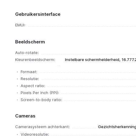
Gebruikersinterface
EMUI:
Beeldscherm
Auto-rotate:
Kleurenbeeldscherm:
Instelbare schermhelderheid, 16.777.2
Formaat:
Resolutie:
Aspect ratio:
Pixels Per Inch (PPI):
Screen-to-body ratio:
Cameras
Camerasysteem achterkant:
Gezichtsherkennin
Videoresolutie: