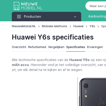
Producten
Aanbiedin
Producten
NieuweMobiel.NL
Mobiele telefoons
Huawei
Y6s
Spe
Huawei Y6s specificaties
Overzicht
Refurbished
Vergelijken
Specificaties
Ervaringen
Alle technische specificaties van de
Huawei Y6s
op een ri
mAh accu
. Hieronder vind je het volledige overzicht, van 
zit, om elk detail na te kijken en af te wegen.