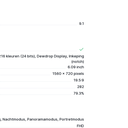
9.1
16 kleuren (24 bits), Dewdrop Display, Inkeping
(notch)
6.09 inch
1560 x 720 pixels
19.5:9
282
79.3%
g, Nachtmodus, Panoramamodus, Portretmodus
FHD