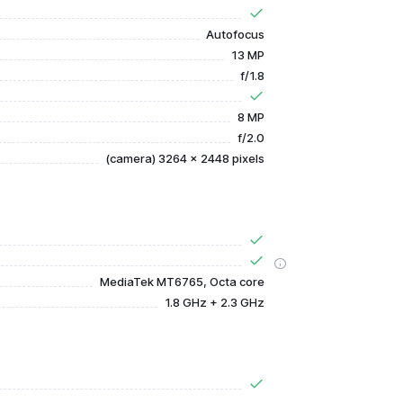
Autofocus
13 MP
f/1.8
8 MP
f/2.0
(camera) 3264 x 2448 pixels
MediaTek MT6765, Octa core
1.8 GHz + 2.3 GHz