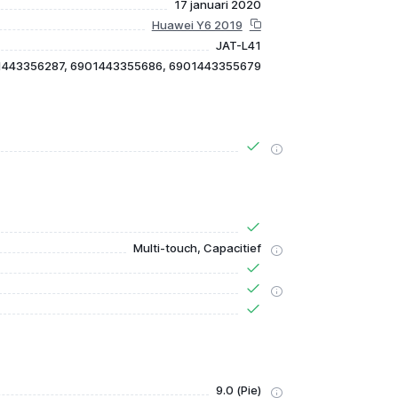
17 januari 2020
Huawei Y6 2019
JAT-L41
1443356287, 6901443355686, 6901443355679
Multi-touch, Capacitief
9.0 (Pie)