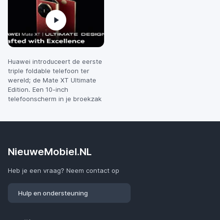
Huawei introduceert de eerste
triple foldable telefoon ter
wereld; de Mate XT Ultimate
Edition. Een 10-inch
telefoonscherm in je broekzak
NieuweMobiel.NL
Heb je een vraag? Neem contact op
Hulp en ondersteuning