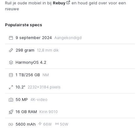
Ruil je oude mobiel in bij
Rebuy
en houd geld over voor een
nieuwe
Populairste specs
9 september 2024
Aangekondigd
298 gram
12,8 mm dik
HarmonyOS 4.2
1 TB/256 GB
NM
10.2"
2232x3184 pixels
50 MP
4K-video
16 GB RAM
Kirin 9010
5600 mAh
66W
50W