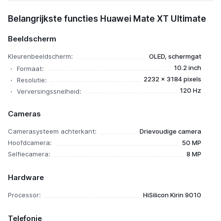
Huawei Mate XT Ultimate
Belangrijkste functies Huawei Mate XT Ultimate
Beeldscherm
Kleurenbeeldscherm:
OLED, schermgat
10.2 inch
Formaat:
2232 x 3184 pixels
Resolutie:
120 Hz
Verversingssnelheid:
Cameras
Camerasysteem achterkant:
Drievoudige camera
Hoofdcamera:
50 MP
Selfiecamera:
8 MP
Hardware
Processor:
HiSilicon Kirin 9010
Telefonie