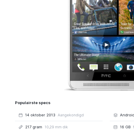
Populairste specs
14 oktober 2013
Android
Aangekondigd
217 gram
16 GB
10,29 mm dik