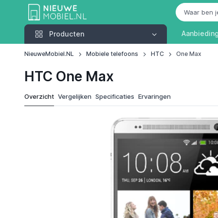
Producten
Aanbiedin
Producten
NieuweMobiel.NL
Mobiele telefoons
HTC
One Max
HTC One Max
Overzicht
Vergelijken
Specificaties
Ervaringen