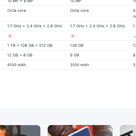
10 MP
+
8 MP
10 MP
1
Octa core
Octa core
S
c
1.7 GHz
+
2.4 GHz
+
2.8 GHz
1.7 GHz
+
2.4 GHz
+
2.8 GHz
1
1 TB
+
128 GB
+
512 GB
128 GB
1
12 GB
+
8 GB
6 GB
8
4100 mAh
3100 mAh
3