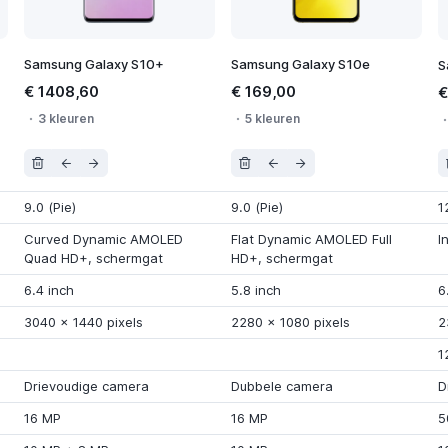
Samsung Galaxy S10+
Samsung Galaxy S10e
S
€ 1408,60
€ 169,00
€
3 kleuren
5 kleuren
9.0 (Pie)
9.0 (Pie)
1
Curved Dynamic AMOLED
Flat Dynamic AMOLED Full
I
Quad HD+
,
schermgat
HD+
,
schermgat
6.4 inch
5.8 inch
6
3040
x
1440 pixels
2280
x
1080 pixels
2
1
Drievoudige camera
Dubbele camera
D
16 MP
16 MP
5