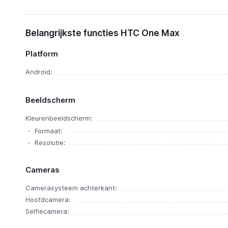
Functies
Belangrijkste functies HTC One Max
Alternatieven
HTC One Max
Platform
Nieuws
Android:
Beeldscherm
Kleurenbeeldscherm:
Formaat:
Resolutie:
Cameras
Camerasysteem achterkant:
Hoofdcamera:
Selfiecamera: