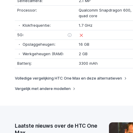
Selfiecamera:
2.1 MP
Processor:
Qualcomm Snapdragon 600
,
quad core
Klokfrequentie:
1.7 GHz
5G:
Opslaggeheugen:
16 GB
Werkgeheugen (RAM):
2 GB
Batterij:
3300 mAh
Volledige vergelijking HTC One Max en deze alternatieven
Vergelijk met andere modellen
Laatste nieuws over de HTC One
Max