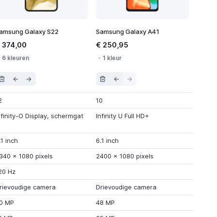
amsung Galaxy S22
Samsung Galaxy A41
 374,00
€ 250,95
6 kleuren
1 kleur
2
10
nfinity-O Display
,
schermgat
Infinity U Full HD+
.1 inch
6.1 inch
340
x
1080 pixels
2400
x
1080 pixels
20 Hz
rievoudige camera
Drievoudige camera
0 MP
48 MP