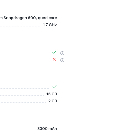
m Snapdragon 600, quad core
1.7 GHz
16 GB
2 GB
3300 mAh