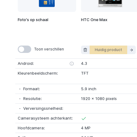
Foto's op schaal
HTC One Max
Toon verschillen
Huidig product
Android:
4.3
Kleurenbeeldscherm:
TFT
Formaat:
5.9 inch
Resolutie:
1920
x
1080 pixels
Verversingssnelheid:
Camerasysteem achterkant:
Hoofdcamera:
4 MP