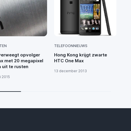
TEN
TELEFOONNIEUWS
GE
erweegt opvolger
Hong Kong krijgt zwarte
Oo
x met 20 megapixel
HTC One Max
ko
uit te rusten
13 december 2013
2 d
i 2015