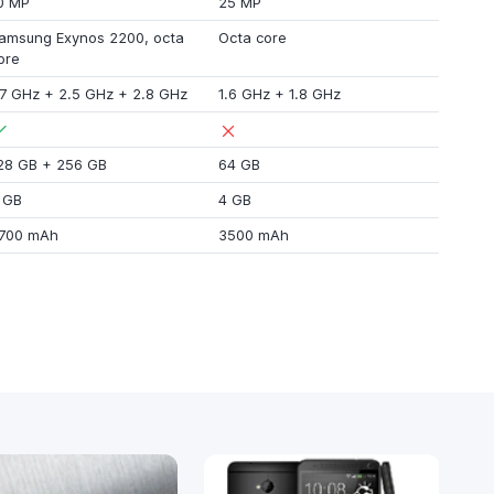
0 MP
25 MP
amsung Exynos 2200
,
octa
Octa core
ore
.7 GHz
+
2.5 GHz
+
2.8 GHz
1.6 GHz
+
1.8 GHz
28 GB
+
256 GB
64 GB
 GB
4 GB
700 mAh
3500 mAh