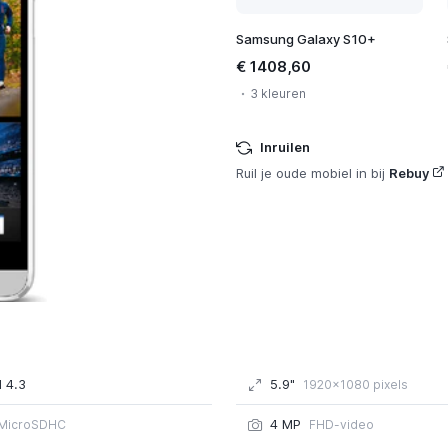
Samsung Galaxy S10+
€ 1408,60
3 kleuren
Inruilen
Ruil je oude mobiel in bij
Rebuy
 4.3
5.9"
1920x1080 pixels
4 MP
MicroSDHC
FHD-video