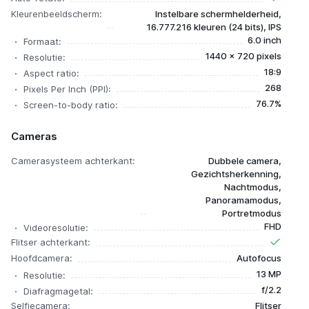
Kleurenbeeldscherm:
Instelbare schermhelderheid,
16.777.216 kleuren (24 bits), IPS
6.0 inch
Formaat:
1440 x 720 pixels
Resolutie:
18:9
Aspect ratio:
268
Pixels Per Inch (PPI):
76.7%
Screen-to-body ratio:
Cameras
Camerasysteem achterkant:
Dubbele camera,
Gezichtsherkenning,
Nachtmodus,
Panoramamodus,
Portretmodus
FHD
Videoresolutie:
Flitser achterkant:
Hoofdcamera:
Autofocus
13 MP
Resolutie:
f/2.2
Diafragmagetal:
Selfiecamera:
Flitser