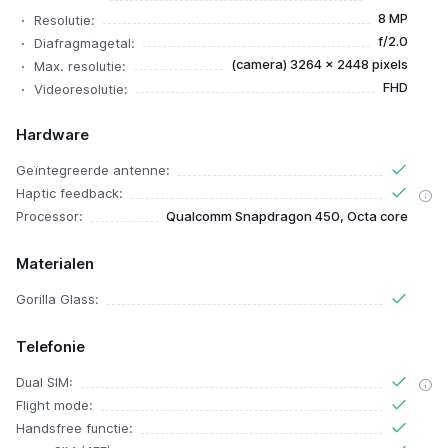
8 MP
Resolutie:
f/2.0
Diafragmagetal:
(camera) 3264 x 2448 pixels
Max. resolutie:
FHD
Videoresolutie:
Hardware
Geïntegreerde antenne:
Haptic feedback:
Processor:
Qualcomm Snapdragon 450, Octa core
Materialen
Gorilla Glass:
Telefonie
Dual SIM:
Flight mode:
Handsfree functie: