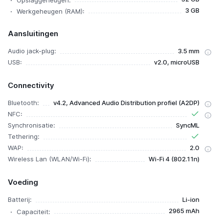
Opslaggeheugen:
3 GB
Werkgeheugen (RAM):
Aansluitingen
Audio jack-plug:
3.5 mm
USB:
v2.0, microUSB
Connectivity
Bluetooth:
v4.2, Advanced Audio Distribution profiel (A2DP)
NFC:
Synchronisatie:
SyncML
Tethering:
WAP:
2.0
Wireless Lan (WLAN/Wi-Fi):
Wi-Fi 4 (802.11n)
Voeding
Batterij:
Li-ion
2965 mAh
Capaciteit: