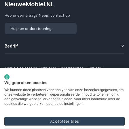
NieuweMobiel.NL
Heb je een vraag? Neem contact op
Hulp en ondersteuning
Bedrijf
Mobiele telefoons
/
Sim only
/
Smartphones
/
Tablets
/
Smartwatches
/
Fitness trackers
/
Draadloze oordopjes
/
Bluetooth trackers
/
Opladers
/
Powerbanks
/
MiFi routers
Wij gebruiken cookies
Samsung Galaxy
/
Apple iPhone
/
Klaptelefoons
/
We kunnen deze plaatsen voor analyse van onze bezoekersgegevens, om
Gamingtelefoons
/
Foldables
/
Robuuste telefoons
/
onze website te verbeteren, gepersonaliseerde inhoud te tonen en om u
Seniorentelefoons
/
Waterdichte telefoons
/
Refurbished
een geweldige website-ervaring te bieden. Voor meer informatie over de
cookies die we gebruiken opent u de instellingen.
Accepteer alles
Made with
in Europe