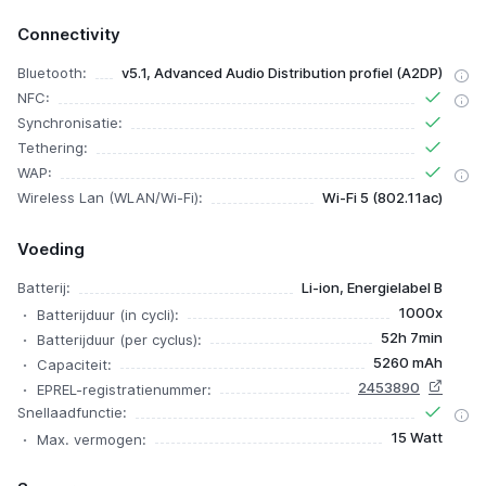
Connectivity
Bluetooth:
v5.1, Advanced Audio Distribution profiel (A2DP)
NFC:
Synchronisatie:
Tethering:
WAP:
Wireless Lan (WLAN/Wi-Fi):
Wi-Fi 5 (802.11ac)
Voeding
Batterij:
Li-ion, Energielabel B
1000x
Batterijduur (in cycli):
52h 7min
Batterijduur (per cyclus):
5260 mAh
Capaciteit:
2453890
EPREL-registratienummer:
Snellaadfunctie:
15 Watt
Max. vermogen: