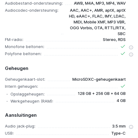
Audiobestand-ondersteuning:
AWB, M4A, MP3, MP4, WAV
Audiocodec-ondersteuning:
AAC, AAC+, AMR, aptX, aptX
HD, eAAC+, FLAC, IMY, LDAC,
MIDI, Mobile XMF, MP3 VBR,
OGG Vorbis, OTA, RTTL/RTX,
SBC
FM-radio:
Stereo, RDS
Monofone beltonen:
Polyfone beltonen:
Geheugen
Geheugenkaart-slot:
MicroSDXC-geheugenkaart
Intern geheugen:
128 GB + 256 GB + 64 GB
Opslaggeheugen:
4 GB
Werkgeheugen (RAM):
Aansluitingen
Audio jack-plug:
3.5 mm
USB:
Type-C