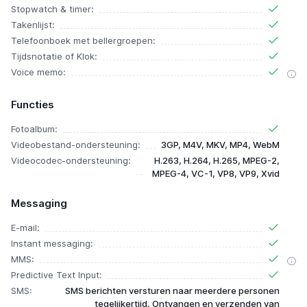
Stopwatch & timer:
Takenlijst:
Telefoonboek met bellergroepen:
Tijdsnotatie of Klok:
Voice memo:
Functies
Fotoalbum:
Videobestand-ondersteuning:
3GP, M4V, MKV, MP4, WebM
Videocodec-ondersteuning:
H.263, H.264, H.265, MPEG-2,
MPEG-4, VC-1, VP8, VP9, Xvid
Messaging
E-mail:
Instant messaging:
MMS:
Predictive Text Input:
SMS:
SMS berichten versturen naar meerdere personen
tegelijkertijd, Ontvangen en verzenden van