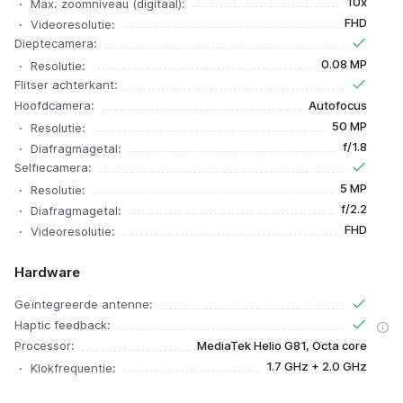
10x
Max. zoomniveau (digitaal):
FHD
Videoresolutie:
Dieptecamera:
0.08 MP
Resolutie:
Flitser achterkant:
Hoofdcamera:
Autofocus
50 MP
Resolutie:
f/1.8
Diafragmagetal:
Selfiecamera:
5 MP
Resolutie:
f/2.2
Diafragmagetal:
FHD
Videoresolutie:
Hardware
Geïntegreerde antenne:
Haptic feedback:
Processor:
MediaTek Helio G81, Octa core
1.7 GHz + 2.0 GHz
Klokfrequentie: