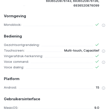
6936520876143, 6936520876136,
6936520876099
Vormgeving
Monoblock:
Bediening
Gezichtsontgrendeling:
Touchscreen:
Multi-touch, Capacitief
Vingerafdruk-herkenning:
Voice command:
Voice dialing:
Platform
Android:
15
Gebruikersinterface
MagicOS:
9.0