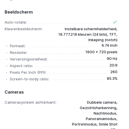
Beeldscherm
Auto-rotate:
Kleurenbeeldscherm:
Instelbare schermhelderheid,
16.777.216 kleuren (24 bits), TFT,
Inkeping (notch)
6.74 inch
Formaat:
1600 x 720 pixels
Resolutie:
90 Hz
Verversingssnelheid:
20:9
Aspect ratio:
260
Pixels Per Inch (PPI):
85.3%
Screen-to-body ratio:
Cameras
Camerasysteem achterkant:
Dubbele camera,
Gezichtsherkenning,
Nachtmodus,
Panoramamodus,
Portretmodus, Smile Shot