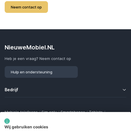
Neem contact op
NieuweMobiel.NL
Heb je een vraag? Neem contact op
Hulp en ondersteuning
Bedrijf
Mobiele telefoons
/
Sim only
/
Smartphones
/
Tablets
/
Smartwatches
/
Fitness trackers
/
Draadloze oordopjes
/
Bluetooth trackers
/
Opladers
/
Powerbanks
/
MiFi routers
Wij gebruiken cookies
Samsung Galaxy
/
Apple iPhone
/
Klaptelefoons
/