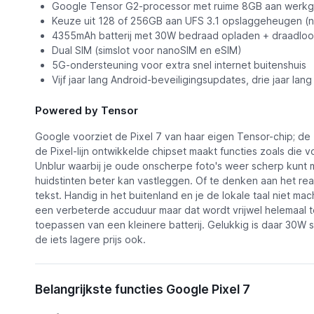
Google Tensor G2-processor met ruime 8GB aan werk
Keuze uit 128 of 256GB aan UFS 3.1 opslaggeheugen (ni
4355mAh batterij met 30W bedraad opladen + draadloo
Dual SIM (simslot voor nanoSIM en eSIM)
5G-ondersteuning voor extra snel internet buitenshuis
Vijf jaar lang Android-beveiligingsupdates, drie jaar la
Powered by Tensor
Google voorziet de Pixel 7 van haar eigen Tensor-chip; de
de Pixel-lijn ontwikkelde chipset maakt functies zoals die
Unblur waarbij je oude onscherpe foto's weer scherp kunt
huidstinten beter kan vastleggen. Of te denken aan het re
tekst. Handig in het buitenland en je de lokale taal niet ma
een verbeterde accuduur maar dat wordt vrijwel helemaal 
toepassen van een kleinere batterij. Gelukkig is daar 30W sn
de iets lagere prijs ook.
Belangrijkste functies Google Pixel 7