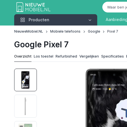
Producten
Aanbiedin
Producten
NieuweMobiel.NL
Mobiele telefoons
Google
Pixel 7
Google Pixel 7
Overzicht
Los toestel
Refurbished
Vergelijken
Specificaties