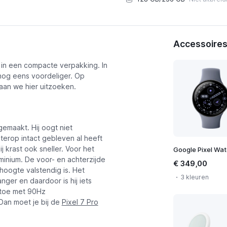
Accessoires 
 in een compacte verpakking. In
nog eens voordeliger. Op
jzen
gaan we hier uitzoeken.
gemaakt. Hij oogt niet
erop intact gebleven al heeft
ij krast ook sneller. Voor het
inium. De voor- en achterzijde
€ 349,00
 hoogte valstendig is. Het
3 kleuren
anger en daardoor is hij iets
 toe met 90Hz
 Dan moet je bij de
Pixel 7 Pro