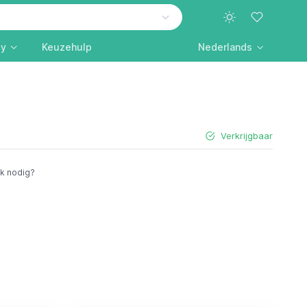
ly
Keuzehulp
Nederlands
Verkrijgbaar
ik nodig?