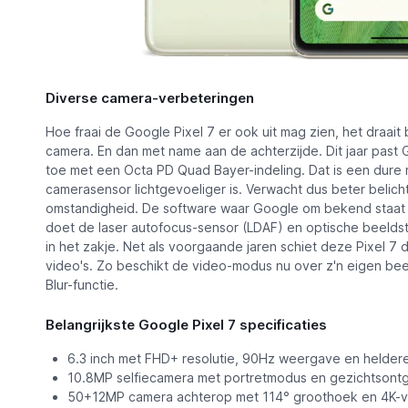
Diverse camera-verbeteringen
Hoe fraai de Google Pixel 7 er ook uit mag zien, het draait
camera. En dan met name aan de achterzijde. Dit jaar pa
toe met een Octa PD Quad Bayer-indeling. Dat is een dure
camerasensor lichtgevoeliger is. Verwacht dus beter belich
omstandigheid. De software waar Google om bekend staat z
doet de laser autofocus-sensor (LDAF) en optische beeldsta
in het zakje. Net als voorgaande jaren schiet deze Pixel 7 
video's. Zo beschikt de video-modus nu over z'n eigen beel
Blur-functie.
Belangrijkste Google Pixel 7 specificaties
6.3 inch met FHD+ resolutie, 90Hz weergave en heldere
10.8MP selfiecamera met portretmodus en gezichtsontg
50+12MP camera achterop met 114° groothoek en 4K-v