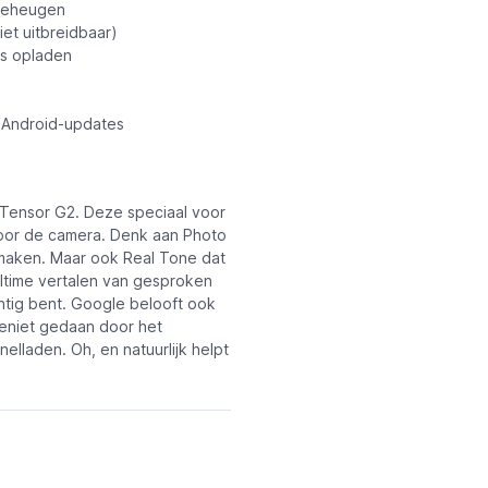
geheugen
et uitbreidbaar)
s opladen
ng Android-updates
 Tensor G2. Deze speciaal voor
 voor de camera. Denk aan Photo
 maken. Maar ook Real Tone dat
altime vertalen van gesproken
chtig bent. Google belooft ook
teniet gedaan door het
elladen. Oh, en natuurlijk helpt