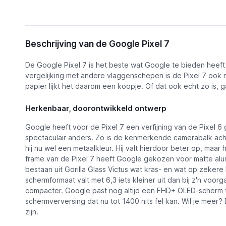
Omschrijving
Beschrijving van de Google Pixel 7
Functies
De Google Pixel 7 is het beste wat Google te bieden heeft
Google Pixel 7
Alternatieven
vergelijking met andere vlaggenschepen is de Pixel 7 ook 
Bekijk pri
€ 337,27
papier lijkt het daarom een koopje. Of dat ook echt zo is, 
Nieuws
Herkenbaar, doorontwikkeld ontwerp
Video's
Google heeft voor de Pixel 7 een verfijning van de Pixel 6 
spectaculair anders. Zo is de kenmerkende camerabalk acht
hij nu wel een metaalkleur. Hij valt hierdoor beter op, maar h
frame van de Pixel 7 heeft Google gekozen voor matte alum
bestaan uit Gorilla Glass Victus wat kras- en wat op zekere
schermformaat valt met 6,3 iets kleiner uit dan bij z'n voorg
compacter. Google past nog altijd een FHD+ OLED-scherm
schermverversing dat nu tot 1400 nits fel kan. Wil je meer?
zijn.