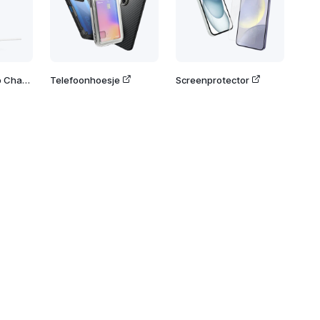
Google Pixelsnap Charger with Stand
Telefoonhoesje
Screenprotector