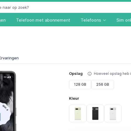
gen
Telefoon met abonnement
Telefoons
Sim on
Ervaringen
Opslag
Hoeveel opslag heb 
128 GB
256 GB
Kleur
Lemongrass
Obsidian
White