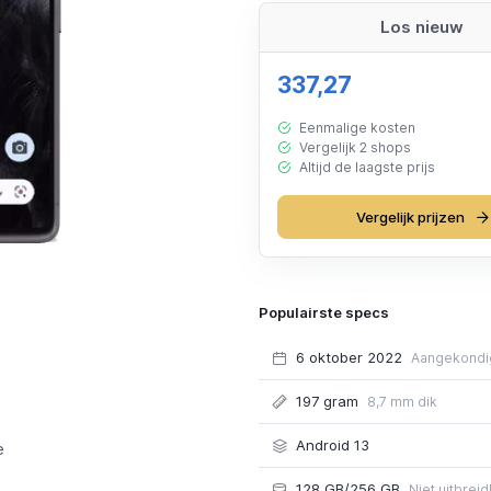
Los nieuw
337,27
Eenmalige kosten
Vergelijk 2 shops
Altijd de laagste prijs
Vergelijk prijzen
Populairste specs
6 oktober 2022
Aangekondi
197 gram
8,7 mm dik
Android 13
e
128 GB/256 GB
Niet uitbrei