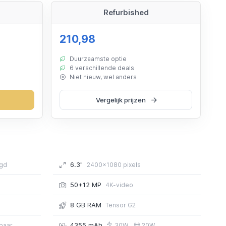
Refurbished
210,98
Duurzaamste optie
6 verschillende deals
Niet nieuw, wel anders
Vergelijk prijzen
6.3"
gd
2400x1080 pixels
50+12 MP
4K-video
8 GB RAM
Tensor G2
4355 mAh
dbaar
30W
20W