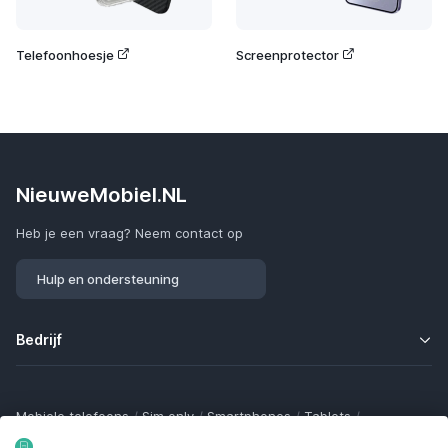
Telefoonhoesje
Screenprotector
NieuweMobiel.NL
Heb je een vraag? Neem contact op
Hulp en ondersteuning
Bedrijf
Mobiele telefoons
/
Sim only
/
Smartphones
/
Tablets
/
Smartwatches
/
Fitness trackers
/
Draadloze oordopjes
/