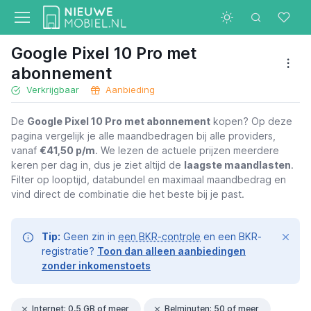
Google Pixel 10 Pro met
abonnement
Verkrijgbaar
Aanbieding
De
Google Pixel 10 Pro met abonnement
kopen? Op deze
pagina vergelijk je alle maandbedragen bij alle providers,
vanaf
€41,50 p/m
. We lezen de actuele prijzen meerdere
keren per dag in, dus je ziet altijd de
laagste maandlasten
.
Filter op looptijd, databundel en maximaal maandbedrag en
vind direct de combinatie die het beste bij je past.
Tip:
Geen zin in
een BKR-controle
en een BKR-
registratie?
Toon dan alleen aanbiedingen
zonder inkomenstoets
Internet: 0,5 GB of meer
Belminuten: 50 of meer