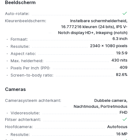
Beeldscherm
Auto-rotate:
Kleurenbeeldscherm:
Instelbare schermhelderheid,
16.777.216 kleuren (24 bits), IPS V-
Notch display HD+, Inkeping (notch)
6.3 inch
Formaat:
2340 x 1080 pixels
Resolutie:
19.5:9
Aspect ratio:
430 nits
Max. helderheid:
409
Pixels Per Inch (PPI):
82.6%
Screen-to-body ratio:
Cameras
Camerasysteem achterkant:
Dubbele camera,
Nachtmodus, Portretmodus
FHD
Videoresolutie:
Flitser achterkant:
Hoofdcamera:
Autofocus
16 MP
Resolutie: