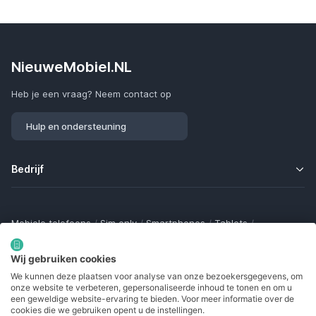
NieuweMobiel.NL
Heb je een vraag? Neem contact op
Hulp en ondersteuning
Bedrijf
Mobiele telefoons
/
Sim only
/
Smartphones
/
Tablets
/
Smartwatches
/
Fitness trackers
/
Draadloze oordopjes
/
Bluetooth trackers
/
Opladers
/
Powerbanks
/
MiFi routers
Wij gebruiken cookies
Samsung Galaxy
/
Apple iPhone
/
Klaptelefoons
/
We kunnen deze plaatsen voor analyse van onze bezoekersgegevens, om
Gamingtelefoons
/
Foldables
/
Robuuste telefoons
/
onze website te verbeteren, gepersonaliseerde inhoud te tonen en om u
Seniorentelefoons
/
Waterdichte telefoons
/
Refurbished
een geweldige website-ervaring te bieden. Voor meer informatie over de
cookies die we gebruiken opent u de instellingen.