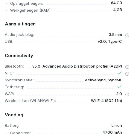
64 GB
Opslaggeheugen:
4 GB
Werkgeheugen (RAM):
Aansluitingen
Audio jack-plug:
3.5 mm
USB:
v2.0, Type-C
Connectivity
Bluetooth:
v5.0, Advanced Audio Distribution profiel (A2DP)
NFC:
Synchronisatie:
ActiveSync, SyncML
Tethering:
WAP:
2.0
Wireless Lan (WLAN/Wi-Fi):
Wi-Fi 4 (802.11n)
Voeding
Batterij:
Li-ion
4700 mAh
Capaciteit: