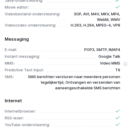
Java-ondersteuning:
Movie editor:
Videobestand-ondersteuning:
3GP, AVI, M4V, MKV, MP4,
WebM, WMV
Videocodec-ondersteuning:
H.263, H.264, MPEG-4, VP8
Messaging
E-mail:
POP3, SMTP, IMAP4
Instant messaging:
Google Talk
MMS:
Video MMS
Predictive Text Input:
T9
SMS:
SMS berichten versturen naar meerdere personen
tegelijkertijd, Ontvangen en verzenden van
aaneengeschakelde SMS berichten
Internet
Internetbrowser:
RSS-lezer:
YouTube-ondersteuning: