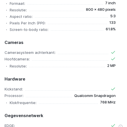
7 inch
Formaat:
800 x 480 pixels
Resolutie:
5:3
Aspect ratio:
133
Pixels Per Inch (PPI):
61.8%
Screen-to-body ratio:
Cameras
Camerasysteem achterkant:
Hoofdcamera:
2 MP
Resolutie:
Hardware
Kickstand:
Processor:
Qualcomm Snapdragon
768 MHz
Klokfrequentie:
Gegevensnetwerk
EDGE: