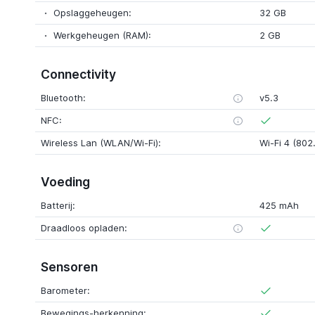
Opslaggeheugen:
32 GB
Werkgeheugen (RAM):
2 GB
Connectivity
Bluetooth:
v5.3
NFC:
Wireless Lan (WLAN/Wi-Fi):
Wi-Fi 4 (802.
Voeding
Batterij:
425 mAh
Draadloos opladen:
Sensoren
Barometer:
Bewegings-herkenning: