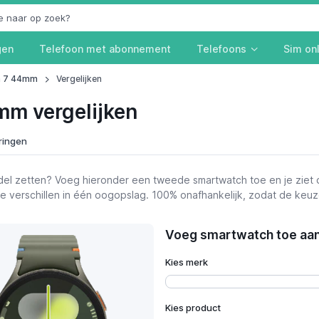
gen
Telefoon met abonnement
Telefoons
Sim on
h 7 44mm
Vergelijken
m vergelijken
ringen
el zetten? Voeg hieronder een tweede smartwatch toe en je ziet 
 de verschillen in één oogopslag. 100% onafhankelijk, zodat de keu
Voeg smartwatch toe aan 
Bekijk prijzen
Kies merk
Kies product