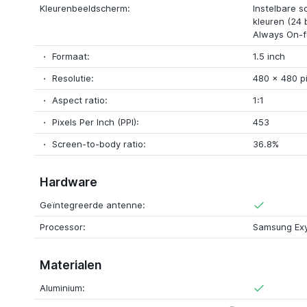
Kleurenbeeldscherm:
Instelbare s
kleuren (24 
Always On-f
Formaat:
1.5 inch
Resolutie:
480 x 480 pi
Aspect ratio:
1:1
Pixels Per Inch (PPI):
453
Screen-to-body ratio:
36.8%
Hardware
Geïntegreerde antenne:
Processor:
Samsung Exy
Materialen
Aluminium: