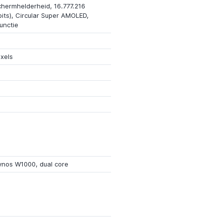
chermhelderheid, 16.777.216
bits), Circular Super AMOLED,
unctie
xels
nos W1000, dual core