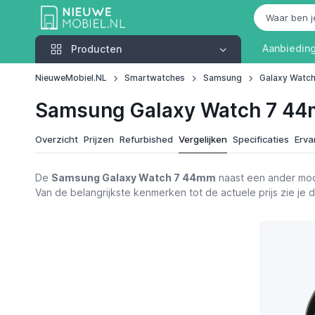
Producten
Aanbiedin
Producten
NieuweMobiel.NL
Smartwatches
Samsung
Galaxy Watc
Samsung Galaxy Watch 7 44m
Overzicht
Prijzen
Refurbished
Vergelijken
Specificaties
Erva
De
Samsung Galaxy Watch 7 44mm
naast een ander mod
Van de belangrijkste kenmerken tot de actuele prijs zie je
Omschrijving
Functies
Samsung Galaxy Watch 7 44mm
€ 169,00
Alternatieven
Video's